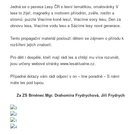
Jedná se o pexesa Lesy ČR s lesní tematikou, omalovánky V
lese to žije!, magnetky s motivem přírodnin, zvěře, rostlin a
stromů, puzzle Vracíme koně lesu!, Vracíme sovy lesu, Den za
obnovu lesa, Vracíme vodu lesu a Sázíme lesy nové generace.
Tento propagační materiál poslouží dětem se zájmem o přírodu k
rozšíření jejich znalostí.
Pro děti i dospělé, kteří mají rádi les a chtějí mu více rozumět,
jsou určeny webové stránky www.lesaktualne.cz.
Případné dotazy vám rádi odpoví v on – line poradně – S námi
máte les pod lupou.
Za ZŠ Brněnec Mgr. Drahomíra Frydrychová, Jiří Frydrych