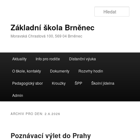
Přejít
Přejít
k
k
Hleda
hlavnímu
obsahu
obsahu
postranního
Základní škola Brněnec
webu
panelu
Moravská Chrastová 100, 569 04 Brněnec
Hlavní
Aktuality
Info pro rodiče
Distanční výuka
navigační
menu
O škole, kontakty
Dokumenty
Rozvrhy hodin
Pedagogický sbor
Kroužky
ŠPP
Školní jídelna
Admin
ARCHIV PRO DEN:
2.6.2026
Poznávací výlet do Prahy