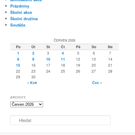
Prázdniny
Školní akce
Školní družina
Soutěže
ČERVEN 2026
Po
Út
St
Čt
Pá
So
Ne
1
2
3
4
5
6
7
8
9
10
11
12
13
14
15
16
17
18
19
20
21
22
23
24
25
26
27
28
29
30
« Kvě
Čvc »
ARCHIVY
Archivy
H
l
e