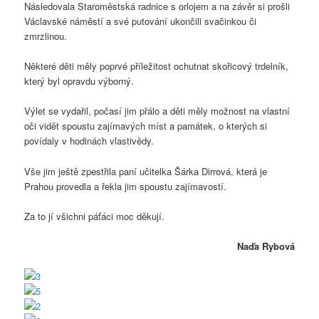
Následovala Staroměstská radnice s orlojem a na závěr si prošli
Václavské náměstí a své putování ukončili svačinkou či
zmrzlinou.
Některé děti měly poprvé příležitost ochutnat skořicový trdelník,
který byl opravdu výborný.
Výlet se vydařil, počasí jim přálo a děti měly možnost na vlastní
oči vidět spoustu zajímavých míst a památek, o kterých si
povídaly v hodinách vlastivědy.
Vše jim ještě zpestřila paní učitelka Šárka Dirrová, která je
Prahou provedla a řekla jim spoustu zajímavostí.
Za to jí všichni páťáci moc děkují.
Naďa Rybová