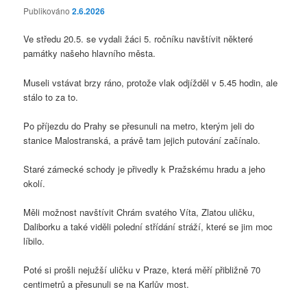
Publikováno
2.6.2026
Ve středu 20.5. se vydali žáci 5. ročníku navštívit některé
památky našeho hlavního města.
Museli vstávat brzy ráno, protože vlak odjížděl v 5.45 hodin, ale
stálo to za to.
Po příjezdu do Prahy se přesunuli na metro, kterým jeli do
stanice Malostranská, a právě tam jejich putování začínalo.
Staré zámecké schody je přivedly k Pražskému hradu a jeho
okolí.
Měli možnost navštívit Chrám svatého Víta, Zlatou uličku,
Daliborku a také viděli polední střídání stráží, které se jim moc
líbilo.
Poté si prošli nejužší uličku v Praze, která měří přibližně 70
centimetrů a přesunuli se na Karlův most.