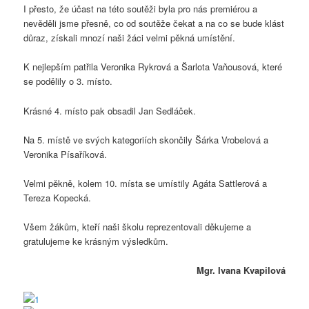
I přesto, že účast na této soutěži byla pro nás premiérou a
nevěděli jsme přesně, co od soutěže čekat a na co se bude klást
důraz, získali mnozí naši žáci velmi pěkná umístění.
K nejlepším patřila Veronika Rykrová a Šarlota Vaňousová, které
se podělily o 3. místo.
Krásné 4. místo pak obsadil Jan Sedláček.
Na 5. místě ve svých kategoriích skončily Šárka Vrobelová a
Veronika Písaříková.
Velmi pěkně, kolem 10. místa se umístily Agáta Sattlerová a
Tereza Kopecká.
Všem žákům, kteří naši školu reprezentovali děkujeme a
gratulujeme ke krásným výsledkům.
Mgr. Ivana Kvapilová