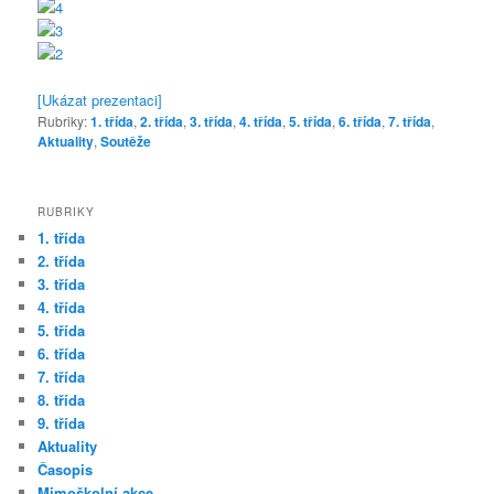
[Ukázat prezentaci]
Rubriky:
1. třída
,
2. třída
,
3. třída
,
4. třída
,
5. třída
,
6. třída
,
7. třída
,
Aktuality
,
Soutěže
RUBRIKY
1. třída
2. třída
3. třída
4. třída
5. třída
6. třída
7. třída
8. třída
9. třída
Aktuality
Časopis
Mimoškolní akce