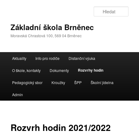
Přejít
k
Hleda
hlavnímu
obsahu
Základní škola Brněnec
webu
Moravská Chrastová 100, 569 04 Brněnec
Hlavní
Aktuality
Info pro rodiče
Distanční výuka
navigační
menu
Rozvrhy hodin
O škole, kontakty
Dokumenty
Pedagogický sbor
Kroužky
ŠPP
Školní jídelna
Admin
Rozvrh hodin 2021/2022