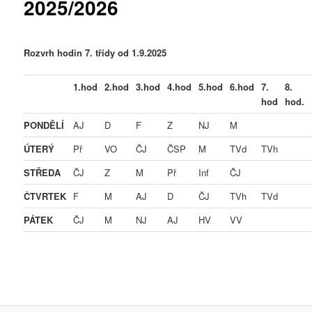
2025/2026
Rozvrh hodin 7. třídy od 1.9.2025
1.hod
2.hod
3.hod
4.hod
5.hod
6.hod
7.
8.
hod
hod.
PONDĚLÍ
AJ
D
F
Z
NJ
M
ÚTERÝ
Př
VO
ČJ
ČSP
M
TVd
TVh
STŘEDA
ČJ
Z
M
Př
Inf
ČJ
ČTVRTEK
F
M
AJ
D
ČJ
TVh
TVd
PÁTEK
ČJ
M
NJ
AJ
HV
VV