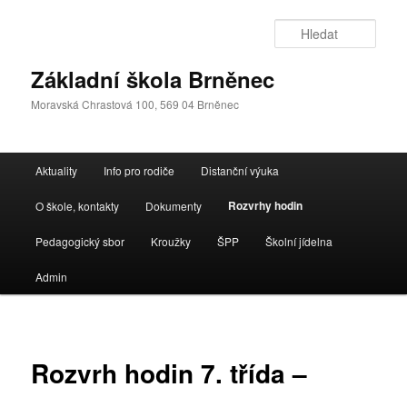
Přejít
k
Hleda
hlavnímu
obsahu
Základní škola Brněnec
webu
Moravská Chrastová 100, 569 04 Brněnec
Hlavní
Aktuality
Info pro rodiče
Distanční výuka
navigační
menu
Rozvrhy hodin
O škole, kontakty
Dokumenty
Pedagogický sbor
Kroužky
ŠPP
Školní jídelna
Admin
Rozvrh hodin 7. třída –