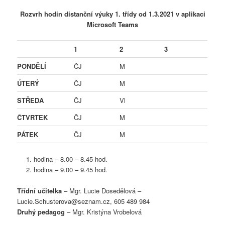
Rozvrh hodin distanční výuky 1. třídy od 1.3.2021 v aplikaci
Microsoft Teams
1
2
3
PONDĚLÍ
ČJ
M
ÚTERÝ
ČJ
M
STŘEDA
ČJ
Vl
ČTVRTEK
ČJ
M
PÁTEK
ČJ
M
hodina – 8.00 – 8.45 hod.
hodina – 9.00 – 9.45 hod.
Třídní učitelka
– Mgr. Lucie Dosedělová –
Lucie.Schusterova@seznam.cz, 605 489 984
Druhý pedagog
– Mgr. Kristýna Vrobelová