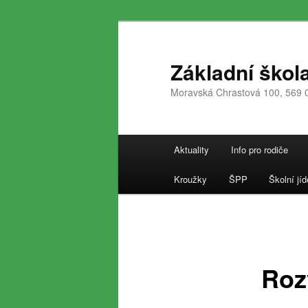
Přejít
k
hlavnímu
Základní škol
obsahu
Moravská Chrastová 100, 569 
webu
Hlavní
Aktuality
Info pro rodiče
navigační
menu
Kroužky
ŠPP
Školní jíd
Roz