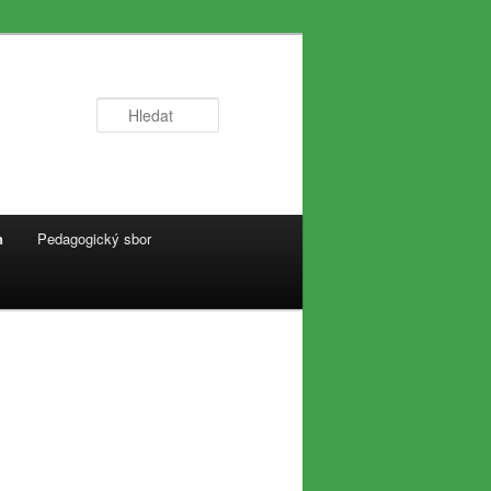
Hledat
n
Pedagogický sbor