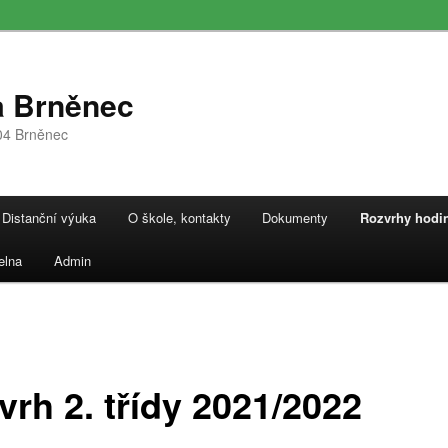
a Brněnec
04 Brněnec
Distanční výuka
O škole, kontakty
Dokumenty
Rozvrhy hodi
elna
Admin
vrh 2. třídy 2021/2022