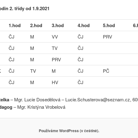
din 2. třídy od 1.9.2021
1.hod
2.hod
3.hod
4.hod
5.hod
6.
ČJ
M
VV
ČJ
PRV
ČJ
M
TV
ČJ
ČJ
M
PRV
ČJ
K
ČJ
TV
M
ČJ
PČ
ČJ
M
HV
ČJ
telka
– Mgr. Lucie Dosedělová – Lucie.Schusterova@seznam.cz, 60
dagog
– Mgr. Kristýna Vrobelová
Používáme WordPress (v češtině).