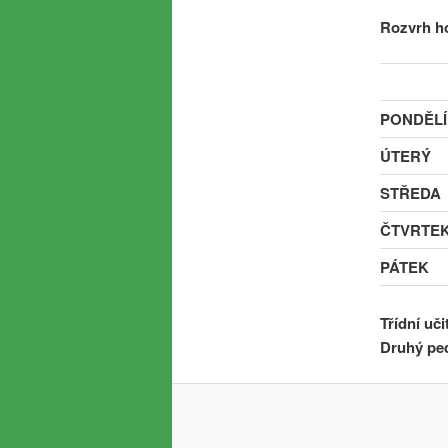
Rozvrh ho
PONDĚLÍ
ÚTERÝ
STŘEDA
ČTVRTE
PÁTEK
Třídní uči
Druhý pe