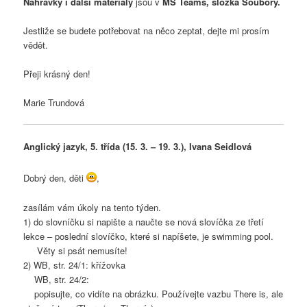
Nahrávky i další materiály
jsou v
MS Teams, složka Soubory.
Jestliže se budete potřebovat na něco zeptat, dejte mi prosím
vědět.
Přeji krásný den!
Marie Trundová
Anglický jazyk, 5. třída (15. 3. – 19. 3.), Ivana Seidlová
Dobrý den, děti
,
zasílám vám úkoly na tento týden.
1) do slovníčku si napište a naučte se nová slovíčka ze třetí
lekce – poslední slovíčko, které si napíšete, je swimming pool.
Věty si psát nemusíte!
2) WB, str. 24/1: křížovka
WB, str. 24/2:
popisujte, co vidíte na obrázku. Používejte vazbu There is, ale