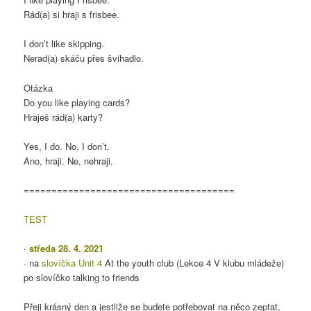
Rád(a) si hraji s frisbee.
I don’t like skipping.
Nerad(a) skáču přes švihadlo.
Otázka
Do you like playing cards?
Hraješ rád(a) karty?
Yes, I do. No, I don’t.
Ano, hraji. Ne, nehraji.
======================================
TEST
·
středa 28. 4. 2021
· na
slovíčka Unit 4
At the youth club (Lekce 4 V klubu mládeže)
po slovíčko talking to friends
Přeji krásný den a jestliže se budete potřebovat na něco zeptat,