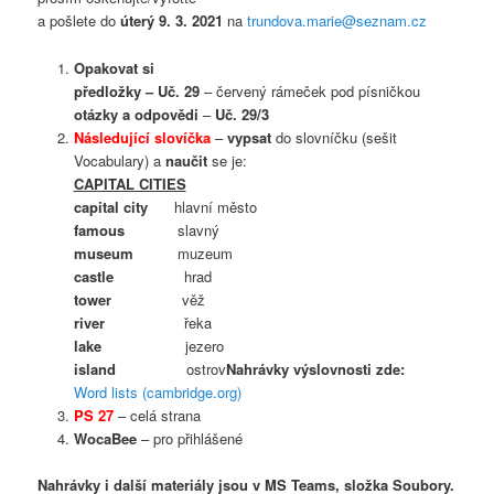
a pošlete do
úterý 9. 3. 2021
na
trundova.marie@seznam.cz
Opakovat si
předložky – Uč. 29
– červený rámeček pod písničkou
otázky a odpovědi
–
Uč. 29/3
Následující slovíčka
–
vypsat
do slovníčku (sešit
Vocabulary) a
naučit
se je:
CAPITAL CITIES
capital city
hlavní město
famous
slavný
museum
muzeum
castle
hrad
tower
věž
river
řeka
lake
jezero
island
ostrov
Nahrávky výslovnosti zde:
Word lists (cambridge.org)
PS 27
– celá strana
WocaBee
– pro přihlášené
Nahrávky i další materiály jsou v MS Teams, složka Soubory.