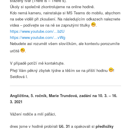
stažený tvar (There is – There´s).
Úkoly si společně zkontrolujeme na online hodině.
Kdo nemá kameru, nainstaluje si MS Teams do mobilu, abychom
na sebe viděli při zkoušení. Na následujícím odkazech naleznete
videa – podívejte se na ně se zapnutými titulky
.
https://www.youtube.com/…b2U
https://www.youtube.com/…vWg
Nebudete asi rozumět všem slovíčkům, ale kontextu porozumíte
určitě
.
V případě potíží mě kontaktujte.
Přeji Vám pěkný zbytek týdne a těším se na příští hodinu
!
Seidlová I.
Angličtina, 5. ročník, Marie Trundová, zadání na 10. 3. – 16.
3. 2021
Vážení rodiče a milí páťáci,
dnes jsme v hodině probírali
Uč. 31
a opakovali si
předložky