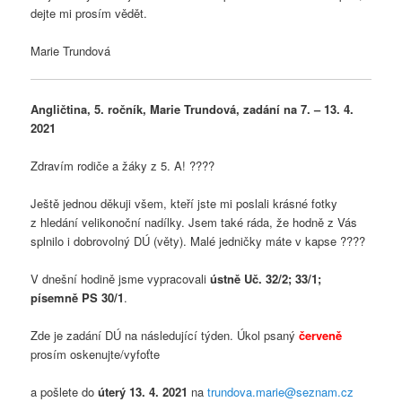
dejte mi prosím vědět.
Marie Trundová
Angličtina, 5. ročník, Marie Trundová, zadání na 7. – 13. 4.
2021
Zdravím rodiče a žáky z 5. A! ????
Ještě jednou děkuji všem, kteří jste mi poslali krásné fotky
z hledání velikonoční nadílky. Jsem také ráda, že hodně z Vás
splnilo i dobrovolný DÚ (věty). Malé jedničky máte v kapse ????
V dnešní hodině jsme vypracovali
ústně Uč. 32/2; 33/1;
písemně PS 30/1
.
Zde je zadání DÚ na následující týden. Úkol psaný
červeně
prosím oskenujte/vyfoťte
a pošlete do
úterý 13. 4. 2021
na
trundova.marie@seznam.cz