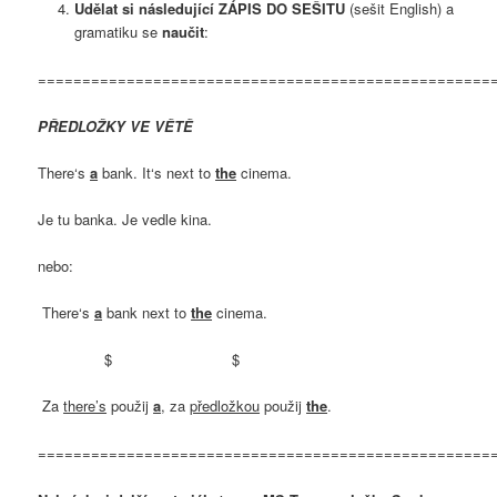
Udělat si následující ZÁPIS DO SEŠITU
(sešit English) a
gramatiku se
naučit
:
===================================================
PŘEDLOŽKY VE VĚTĚ
There‘s
a
bank. It‘s next to
the
cinema.
Je tu banka. Je vedle kina.
nebo:
There‘s
a
bank next to
the
cinema.
$ $
Za
there’s
použij
a
, za
předložkou
použij
the
.
===================================================