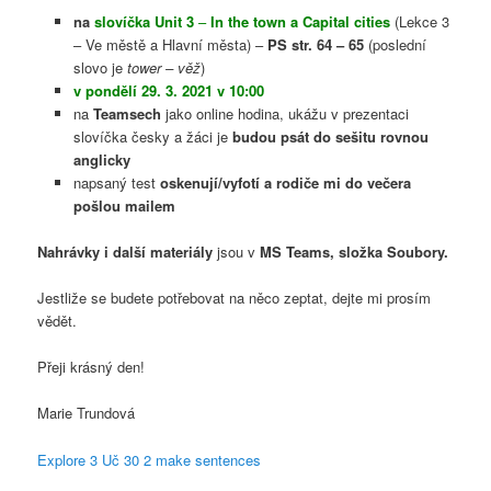
na
slovíčka Unit 3
–
In the town a Capital cities
(Lekce 3
– Ve městě a Hlavní města) –
PS str. 64 – 65
(poslední
slovo je
tower – věž
)
v pondělí 29. 3. 2021 v 10:00
na
Teamsech
jako online hodina, ukážu v prezentaci
slovíčka česky a žáci je
budou psát do sešitu rovnou
anglicky
napsaný test
oskenují/vyfotí a rodiče mi do večera
pošlou mailem
Nahrávky i další materiály
jsou v
MS Teams, složka Soubory.
Jestliže se budete potřebovat na něco zeptat, dejte mi prosím
vědět.
Přeji krásný den!
Marie Trundová
Explore 3 Uč 30 2 make sentences