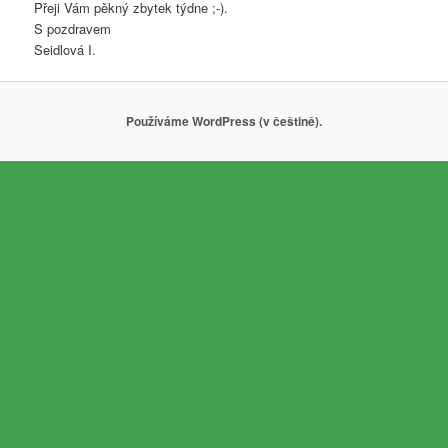
Přeji Vám pěkný zbytek týdne ;-).
S pozdravem
Seidlová I.
Používáme WordPress (v češtině).