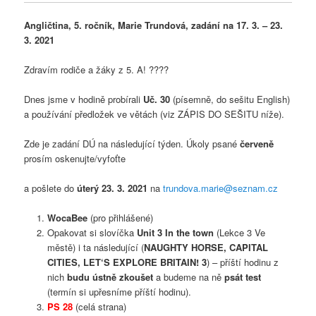
Angličtina, 5. ročník, Marie Trundová, zadání na 17. 3. – 23.
3. 2021
Zdravím rodiče a žáky z 5. A! ????
Dnes jsme v hodině probírali
Uč. 30
(písemně, do sešitu English)
a používání předložek ve větách (viz ZÁPIS DO SEŠITU níže).
Zde je zadání DÚ na následující týden. Úkoly psané
červeně
prosím oskenujte/vyfoťte
a pošlete do
úterý 23. 3. 2021
na
trundova.marie@seznam.cz
WocaBee
(pro přihlášené)
Opakovat si slovíčka
Unit 3 In the town
(Lekce 3 Ve
městě) i ta následující (
NAUGHTY HORSE,
CAPITAL
CITIES, LET‘S EXPLORE BRITAIN! 3
) – příští hodinu z
nich
budu ústně zkoušet
a budeme na ně
psát test
(termín si upřesníme příští hodinu).
PS 28
(celá strana)