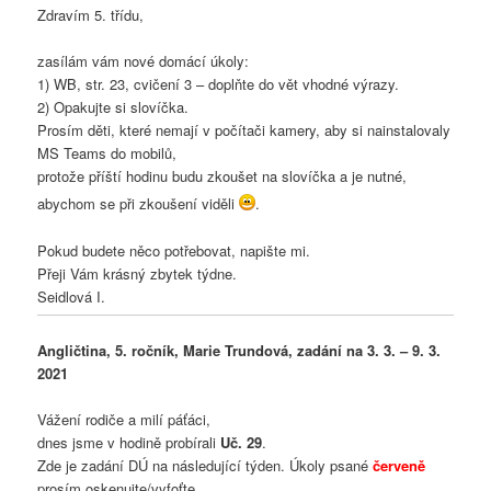
Zdravím 5. třídu,
zasílám vám nové domácí úkoly:
1) WB, str. 23, cvičení 3 – doplňte do vět vhodné výrazy.
2) Opakujte si slovíčka.
Prosím děti, které nemají v počítači kamery, aby si nainstalovaly
MS Teams do mobilů,
protože příští hodinu budu zkoušet na slovíčka a je nutné,
abychom se při zkoušení viděli
.
Pokud budete něco potřebovat, napište mi.
Přeji Vám krásný zbytek týdne.
Seidlová I.
Angličtina, 5. ročník, Marie Trundová, zadání na 3. 3. – 9. 3.
2021
Vážení rodiče a milí páťáci,
dnes jsme v hodině probírali
Uč. 29
.
Zde je zadání DÚ na následující týden. Úkoly psané
červeně
prosím oskenujte/vyfoťte