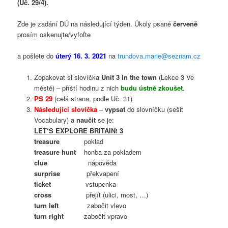
(Uč. 29/4).
Zde je zadání DÚ na následující týden. Úkoly psané
červeně
prosím oskenujte/vyfoťte
a pošlete do
úterý 16. 3. 2021
na
trundova.marie@seznam.cz
Zopakovat si slovíčka
Unit 3 In the town
(Lekce 3 Ve
městě) – příští hodinu z nich
budu ústně zkoušet
.
PS 29
(celá strana, podle Uč. 31)
Následující slovíčka
–
vypsat
do slovníčku (sešit
Vocabulary) a
naučit
se je:
LET‘S EXPLORE BRITAIN! 3
treasure
poklad
treasure hunt
honba za pokladem
clue
nápověda
surprise
překvapení
ticket
vstupenka
cross
přejít (ulici, most, …)
turn left
zabočit vlevo
turn right
zabočit vpravo