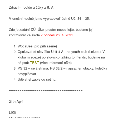
Zdravím rodiče a žáky z 5. A!
V dnešní hodině jsme vypracovali ústně Uč. 34 – 35.
Zde je zadání DÚ. Úkol prosím neposílejte, budeme jej
kontrolovat ve škole
v pondělí 26. 4. 2021.
WocaBee (pro přihlášené)
Opakovat si slovíčka Unit 4 At the youth club (Lekce 4 V
klubu mládeže) po slovíčko talking to friends, budeme na
ně psát
TEST
(více informací níže)
PS 32 – celá strana, PS 33/2 – napsat jen otázky, kolečka
nevyplňovat
Udělat si zápis do sešitu:
===================================
21th April
LIKE
I like playing Frisbee.