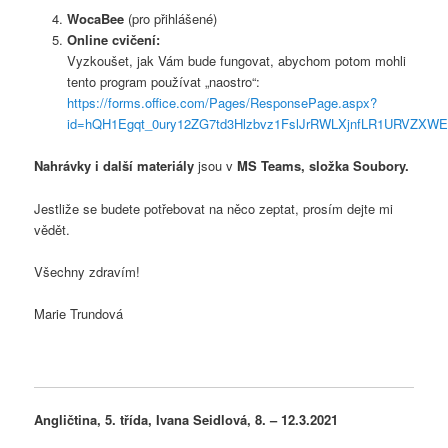
WocaBee
(pro přihlášené)
Online cvičení:
Vyzkoušet, jak Vám bude fungovat, abychom potom mohli
tento program používat „naostro“:
https://forms.office.com/Pages/ResponsePage.aspx?
id=hQH1Egqt_0ury12ZG7td3Hlzbvz1FslJrRWLXjnfLR1URVZX
Nahrávky i další materiály
jsou v
MS Teams, složka Soubory.
Jestliže se budete potřebovat na něco zeptat, prosím dejte mi
vědět.
Všechny zdravím!
Marie Trundová
Angličtina, 5. třída, Ivana Seidlová, 8. – 12.3.2021