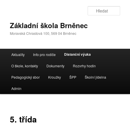
Přejít
k
Hleda
hlavnímu
obsahu
Základní škola Brněnec
webu
Moravská Chrastová 100, 569 04 Brněnec
Hlavní
Distanční výuka
Aktuality
Info pro rodiče
navigační
menu
O škole, kontakty
Dokumenty
Rozvrhy hodin
Pedagogický sbor
Kroužky
ŠPP
Školní jídelna
Admin
5. třída