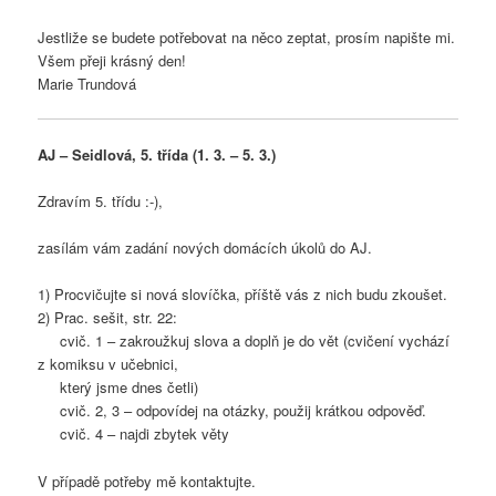
Jestliže se budete potřebovat na něco zeptat, prosím napište mi.
Všem přeji krásný den!
Marie Trundová
AJ – Seidlová, 5. třída (1. 3. – 5. 3.)
Zdravím 5. třídu :-),
zasílám vám zadání nových domácích úkolů do AJ.
1) Procvičujte si nová slovíčka, příště vás z nich budu zkoušet.
2) Prac. sešit, str. 22:
cvič. 1 – zakroužkuj slova a doplň je do vět (cvičení vychází
z komiksu v učebnici,
který jsme dnes četli)
cvič. 2, 3 – odpovídej na otázky, použij krátkou odpověď.
cvič. 4 – najdi zbytek věty
V případě potřeby mě kontaktujte.