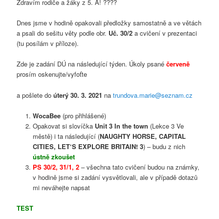
Zdravím rodiče a žáky z 5. A! ????
Dnes jsme v hodině opakovali předložky samostatně a ve větách
a psali do sešitu věty podle obr.
Uč. 30/2
a cvičení v prezentaci
(tu posílám v příloze).
Zde je zadání DÚ na následující týden. Úkoly psané
červeně
prosím oskenujte/vyfoťte
a pošlete do
úterý 30. 3. 2021
na
trundova.marie@seznam.cz
WocaBee
(pro přihlášené)
Opakovat si slovíčka
Unit 3 In the town
(Lekce 3 Ve
městě) i ta následující (
NAUGHTY HORSE,
CAPITAL
CITIES, LET‘S EXPLORE BRITAIN! 3
) – budu z nich
ústně zkoušet
PS 30/2, 31/1, 2
– všechna tato cvičení budou na známky,
v hodině jsme si zadání vysvětlovali, ale v případě dotazů
mi neváhejte napsat
TEST