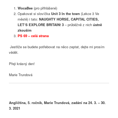
WocaBee
(pro přihlášené)
Opakovat si slovíčka
Unit 3 In the town
(Lekce 3 Ve
městě) i tato:
NAUGHTY HORSE,
CAPITAL CITIES,
LET‘S EXPLORE BRITAIN! 3
– průběžně z nich
ústně
zkouším
PS 69 – celá strana
Jestliže se budete potřebovat na něco zeptat, dejte mi prosím
vědět.
Přeji krásný den!
Marie Trundová
Angličtina, 5. ročník, Marie Trundová, zadání na 24. 3. – 30.
3. 2021