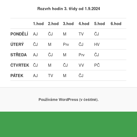
Rozvrh hodin 3. třídy od 1.9.2024
1.hod
2.hod
3.hod
4.hod
5.hod
6.hod
PONDĚLÍ
AJ
ČJ
M
TV
ČJ
ÚTERÝ
ČJ
M
Prv
ČJ
HV
STŘEDA
AJ
ČJ
M
Prv
ČJ
ČTVRTEK
ČJ
M
ČJ
VV
PČ
PÁTEK
AJ
TV
M
ČJ
Používáme WordPress (v češtině).