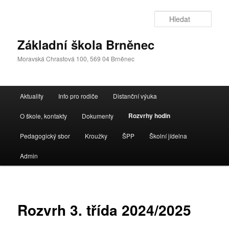
Přejít
k
Hleda
hlavnímu
obsahu
Základní škola Brněnec
webu
Moravská Chrastová 100, 569 04 Brněnec
Hlavní
Aktuality
Info pro rodiče
Distanční výuka
navigační
menu
Rozvrhy hodin
O škole, kontakty
Dokumenty
Pedagogický sbor
Kroužky
ŠPP
Školní jídelna
Admin
Rozvrh 3. třída 2024/2025