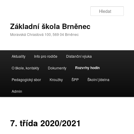
Přejít
k
Hleda
hlavnímu
obsahu
Základní škola Brněnec
webu
Moravská Chrastová 100, 569 04 Brněnec
Hlavní
Aktuality
Info pro rodiče
Distanční výuka
navigační
menu
Rozvrhy hodin
O škole, kontakty
Dokumenty
Pedagogický sbor
Kroužky
ŠPP
Školní jídelna
Admin
7. třída 2020/2021