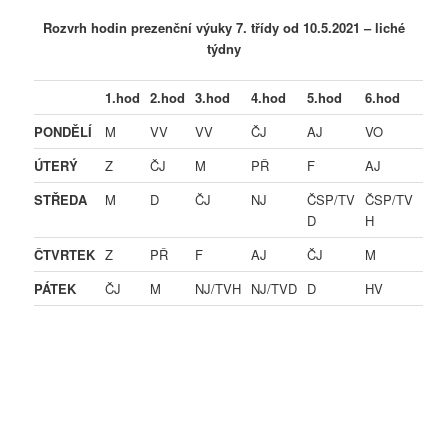
Rozvrh hodin prezenční výuky 7. třídy od 10.5.2021 – liché
týdny
1.hod
2.hod
3.hod
4.hod
5.hod
6.hod
PONDĚLÍ
M
VV
VV
ČJ
AJ
VO
ÚTERÝ
Z
ČJ
M
PŘ
F
AJ
STŘEDA
M
D
ČJ
NJ
ČSP/TV
ČSP/TV
D
H
ČTVRTEK
Z
PŘ
F
AJ
ČJ
M
PÁTEK
ČJ
M
NJ/TVH
NJ/TVD
D
HV