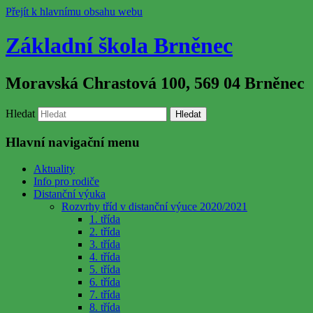
Přejít k hlavnímu obsahu webu
Základní škola Brněnec
Moravská Chrastová 100, 569 04 Brněnec
Hledat
Hlavní navigační menu
Aktuality
Info pro rodiče
Distanční výuka
Rozvrhy tříd v distanční výuce 2020/2021
1. třída
2. třída
3. třída
4. třída
5. třída
6. třída
7. třída
8. třída