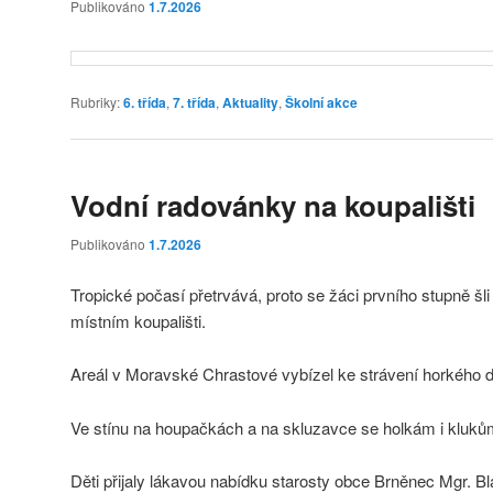
Publikováno
1.7.2026
Rubriky:
6. třída
,
7. třída
,
Aktuality
,
Školní akce
Vodní radovánky na koupališti
Publikováno
1.7.2026
Tropické počasí přetrvává, proto se žáci prvního stupně šl
místním koupališti.
Areál v Moravské Chrastové vybízel ke strávení horkého 
Ve stínu na houpačkách a na skluzavce se holkám i klukům 
Děti přijaly lákavou nabídku starosty obce Brněnec Mgr. 