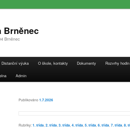
a Brněnec
04 Brněnec
Distanční výuka
O škole, kontakty
Dokumenty
Rozvrhy hodin
elna
Admin
Publikováno
1.7.2026
Rubriky:
1. třída
,
2. třída
,
3. třída
,
4. třída
,
5. třída
,
6. třída
,
7. třída
,
8. t