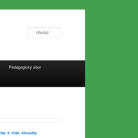
Hledat
Pedagogický sbor
řída
,
9. třída
,
Aktuality