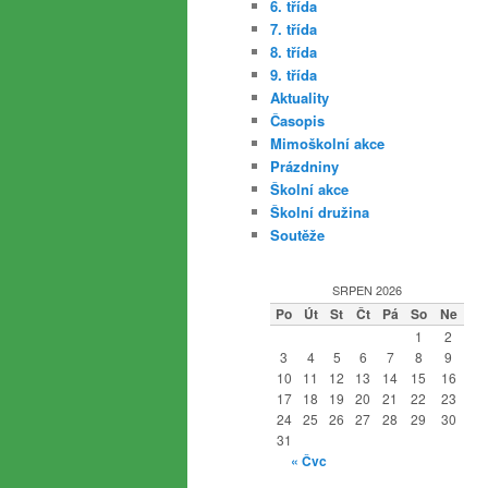
6. třída
7. třída
8. třída
9. třída
Aktuality
Časopis
Mimoškolní akce
Prázdniny
Školní akce
Školní družina
Soutěže
SRPEN 2026
Po
Út
St
Čt
Pá
So
Ne
1
2
3
4
5
6
7
8
9
10
11
12
13
14
15
16
17
18
19
20
21
22
23
24
25
26
27
28
29
30
31
« Čvc