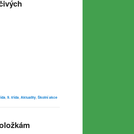
čivých
řída
,
9. třída
,
Aktuality
,
Školní akce
ioložkám