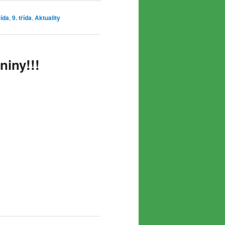
řída
,
9. třída
,
Aktuality
niny!!!