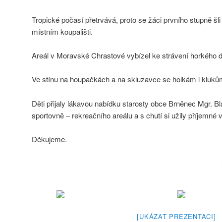
Tropické počasí přetrvává, proto se žáci prvního stupně šl
místním koupališti.
Areál v Moravské Chrastové vybízel ke strávení horkého 
Ve stínu na houpačkách a na skluzavce se holkám i klukům 
Děti přijaly lákavou nabídku starosty obce Brněnec Mgr. 
sportovně – rekreačního areálu a s chutí si užily příjemné
Děkujeme.
[UKÁZAT PREZENTACI]