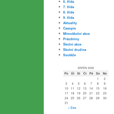
6. třída
7. třída
8. třída
9. třída
Aktuality
Časopis
Mimoškolní akce
Prázdniny
Školní akce
Školní družina
Soutěže
SRPEN 2026
Po
Út
St
Čt
Pá
So
Ne
1
2
3
4
5
6
7
8
9
10
11
12
13
14
15
16
17
18
19
20
21
22
23
24
25
26
27
28
29
30
31
« Čvc