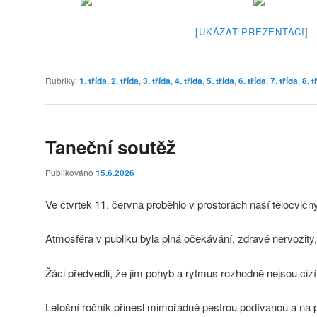
[UKÁZAT PREZENTACI]
Rubriky:
1. třída
,
2. třída
,
3. třída
,
4. třída
,
5. třída
,
6. třída
,
7. třída
,
8. t
Taneční soutěž
Publikováno
15.6.2026
Ve čtvrtek 11. června proběhlo v prostorách naší tělocvičn
Atmosféra v publiku byla plná očekávání, zdravé nervozity
Žáci předvedli, že jim pohyb a rytmus rozhodně nejsou cizí
Letošní ročník přinesl mimořádně pestrou podívanou a na 