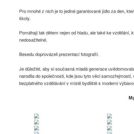
Pro mnohé z nich je to jediné garantované jídlo za den, kte
školy.
Pomáhají tak dětem nejen od hladu, ale také ke vzdělání, kt
nedosažitelné.
Besedu doprovázeli prezentací fotografií.
Je důležité, aby si současná mladá generace uvědomovala,
narodila do společnosti, kde jsou tyto věci samozřejmostí, v
bezplatného vzdělávání v místě bydliště s moderní výbav
Mg