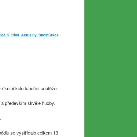
řída
,
9. třída
,
Aktuality
,
Školní akce
y školní kolo taneční soutěže.
, a především skvělé hudby.
.
pódiu se vystřídalo celkem 13