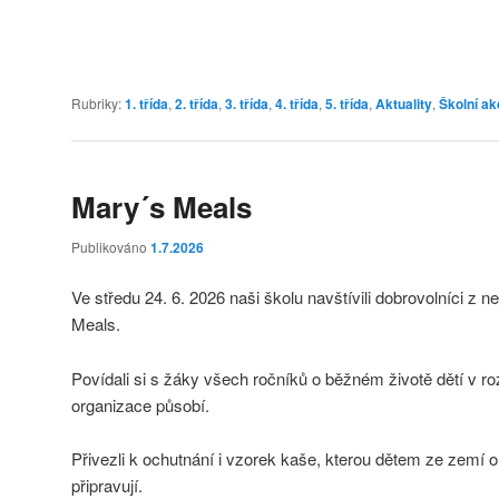
Rubriky:
1. třída
,
2. třída
,
3. třída
,
4. třída
,
5. třída
,
Aktuality
,
Školní ak
Mary´s Meals
Publikováno
1.7.2026
Ve středu 24. 6. 2026 naši školu navštívili dobrovolníci z
Meals.
Povídali si s žáky všech ročníků o běžném životě dětí v r
organizace působí.
Přivezli k ochutnání i vzorek kaše, kterou dětem ze zem
připravují.