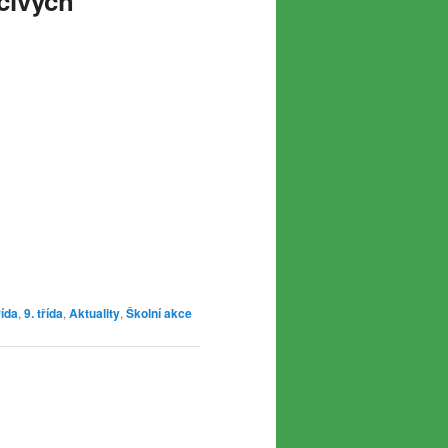
čivých
řída
,
9. třída
,
Aktuality
,
Školní akce