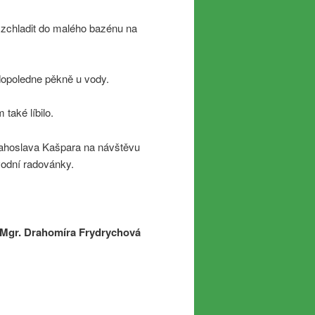
i zchladit do malého bazénu na
dopoledne pěkně u vody.
také líbilo.
Blahoslava Kašpara na návštěvu
 vodní radovánky.
Mgr. Drahomíra Frydrychová