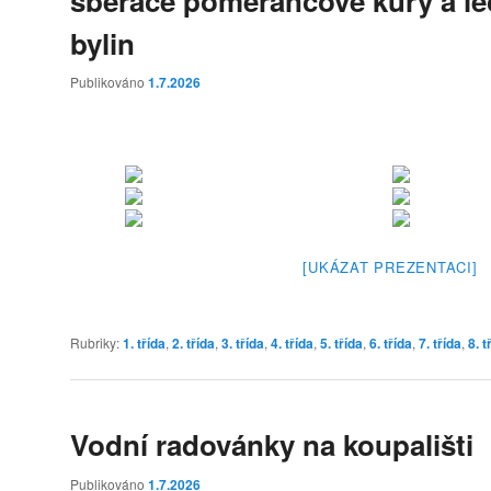
sběrače pomerančové kůry a lé
bylin
Publikováno
1.7.2026
[UKÁZAT PREZENTACI]
Rubriky:
1. třída
,
2. třída
,
3. třída
,
4. třída
,
5. třída
,
6. třída
,
7. třída
,
8. t
Vodní radovánky na koupališti
Publikováno
1.7.2026