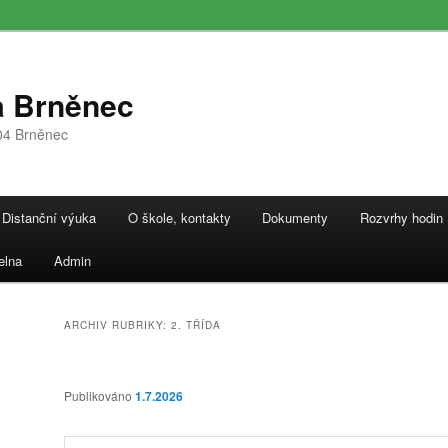
a Brněnec
04 Brněnec
Distanční výuka
O škole, kontakty
Dokumenty
Rozvrhy hodin
elna
Admin
ARCHIV RUBRIKY:
2. TŘÍDA
Publikováno
1.7.2026