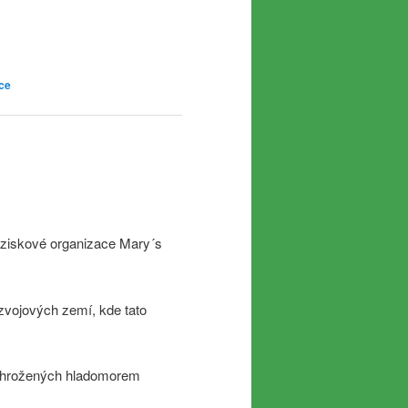
ce
 neziskové organizace Mary´s
ozvojových zemí, kde tato
í ohrožených hladomorem