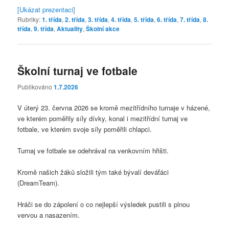
[Ukázat prezentaci]
Rubriky:
1. třída
,
2. třída
,
3. třída
,
4. třída
,
5. třída
,
6. třída
,
7. třída
,
8.
třída
,
9. třída
,
Aktuality
,
Školní akce
Školní turnaj ve fotbale
Publikováno
1.7.2026
V úterý 23. června 2026 se kromě mezitřídního turnaje v házené,
ve kterém poměřily síly dívky, konal i mezitřídní turnaj ve
fotbale, ve kterém svoje síly poměřili chlapci.
Turnaj ve fotbale se odehrával na venkovním hřišti.
Kromě našich žáků složili tým také bývalí deváťáci
(DreamTeam).
Hráči se do zápolení o co nejlepší výsledek pustili s plnou
vervou a nasazením.