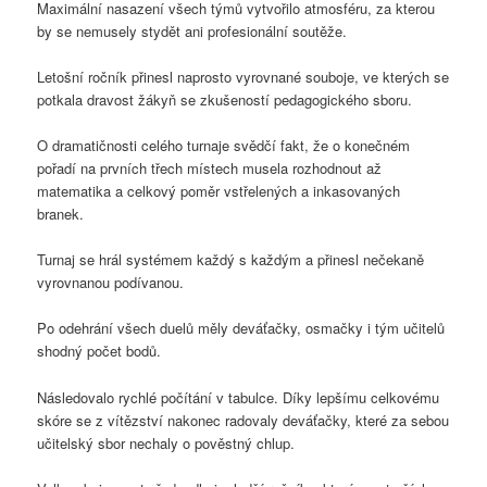
Maximální nasazení všech týmů vytvořilo atmosféru, za kterou
by se nemusely stydět ani profesionální soutěže.
Letošní ročník přinesl naprosto vyrovnané souboje, ve kterých se
potkala dravost žákyň se zkušeností pedagogického sboru.
O dramatičnosti celého turnaje svědčí fakt, že o konečném
pořadí na prvních třech místech musela rozhodnout až
matematika a celkový poměr vstřelených a inkasovaných
branek.
Turnaj se hrál systémem každý s každým a přinesl nečekaně
vyrovnanou podívanou.
Po odehrání všech duelů měly deváťačky, osmačky i tým učitelů
shodný počet bodů.
Následovalo rychlé počítání v tabulce. Díky lepšímu celkovému
skóre se z vítězství nakonec radovaly deváťačky, které za sebou
učitelský sbor nechaly o pověstný chlup.