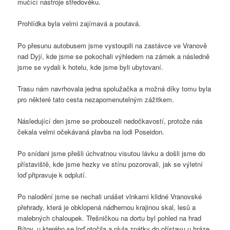
mučící nástroje středověku.
Prohlídka byla velmi zajímavá a poutavá.
Po přesunu autobusem jsme vystoupili na zastávce ve Vranově
nad Dyjí, kde jsme se pokochali výhledem na zámek a následně
jsme se vydali k hotelu, kde jsme byli ubytovaní.
Trasu nám navrhovala jedna spolužačka a možná díky tomu byla
pro některé tato cesta nezapomenutelným zážitkem.
Následující den jsme se probouzeli nedočkavostí, protože nás
čekala velmi očekávaná plavba na lodi Poseidon.
Po snídani jsme přešli úchvatnou visutou lávku a došli jsme do
přístaviště, kde jsme hezky ve stínu pozorovali, jak se výletní
loď připravuje k odplutí.
Po nalodění jsme se nechali unášet vlnkami klidné Vranovské
přehrady, která je obklopená nádhernou krajinou skal, lesů a
malebných chaloupek. Třešničkou na dortu byl pohled na hrad
Bítov, u kterého se loď otočila a plula zpátky do přístavu u hráze.