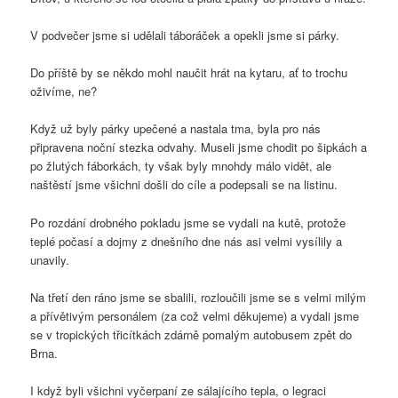
V podvečer jsme si udělali táboráček a opekli jsme si párky.
Do příště by se někdo mohl naučit hrát na kytaru, ať to trochu
oživíme, ne?
Když už byly párky upečené a nastala tma, byla pro nás
připravena noční stezka odvahy. Museli jsme chodit po šipkách a
po žlutých fáborkách, ty však byly mnohdy málo vidět, ale
naštěstí jsme všichni došli do cíle a podepsali se na listinu.
Po rozdání drobného pokladu jsme se vydali na kutě, protože
teplé počasí a dojmy z dnešního dne nás asi velmi vysílily a
unavily.
Na třetí den ráno jsme se sbalili, rozloučili jsme se s velmi milým
a přívětivým personálem (za což velmi děkujeme) a vydali jsme
se v tropických třicítkách zdárně pomalým autobusem zpět do
Brna.
I když byli všichni vyčerpaní ze sálajícího tepla, o legraci