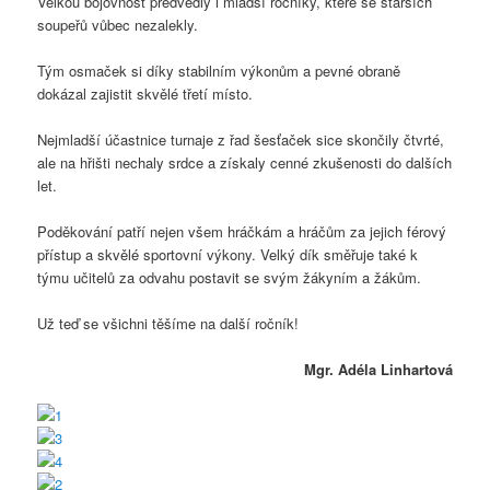
Velkou bojovnost předvedly i mladší ročníky, které se starších
soupeřů vůbec nezalekly.
Tým osmaček si díky stabilním výkonům a pevné obraně
dokázal zajistit skvělé třetí místo.
Nejmladší účastnice turnaje z řad šesťaček sice skončily čtvrté,
ale na hřišti nechaly srdce a získaly cenné zkušenosti do dalších
let.
Poděkování patří nejen všem hráčkám a hráčům za jejich férový
přístup a skvělé sportovní výkony. Velký dík směřuje také k
týmu učitelů za odvahu postavit se svým žákyním a žákům.
Už teď se všichni těšíme na další ročník!
Mgr. Adéla Linhartová