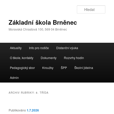
Přejít
Přejít
k
k
Hleda
hlavnímu
obsahu
obsahu
postranního
Základní škola Brněnec
webu
panelu
Moravská Chrastová 100, 569 04 Brněnec
Hlavní
Aktuality
Info pro rodiče
Distanční výuka
navigační
menu
O škole, kontakty
Dokumenty
Rozvrhy hodin
Pedagogický sbor
Kroužky
ŠPP
Školní jídelna
Admin
ARCHIV RUBRIKY:
8. TŘÍDA
Publikováno
1.7.2026