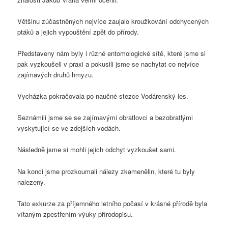
Většinu zúčastněných nejvíce zaujalo kroužkování odchycených
ptáků a jejich vypouštění zpět do přírody.
Představeny nám byly i různé entomologické sítě, které jsme si
pak vyzkoušeli v praxi a pokusili jsme se nachytat co nejvíce
zajímavých druhů hmyzu.
Vycházka pokračovala po naučné stezce Vodárenský les.
Seznámili jsme se se zajímavými obratlovci a bezobratlými
vyskytující se ve zdejších vodách.
Následně jsme si mohli jejich odchyt vyzkoušet sami.
Na konci jsme prozkoumali nálezy zkamenělin, které tu byly
nalezeny.
Tato exkurze za příjemného letního počasí v krásné přírodě byla
vítaným zpestřením výuky přírodopisu.