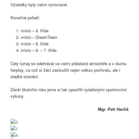
Výsledky byly velmi vyrovnané.
Konečné pořadí:
místo – 9. třída
místo – DreamTeam
místo – 8. třída
místo – 6. – 7. třída
Celý turnaj se odehrával ve velmi přátelské atmosféře a v duchu
fairplay, za což si žáci zasloužili nejen velkou pochvalu, ale i
sladké ocenění.
Závěr školního roku jsme si tak zpestřili vydařenými sportovními
výkony.
Mgr. Petr Havliš