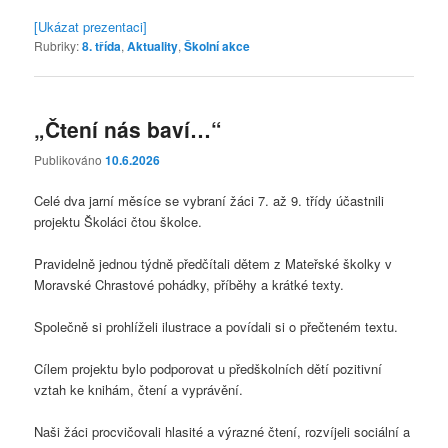
[Ukázat prezentaci]
Rubriky:
8. třída
,
Aktuality
,
Školní akce
„Čtení nás baví…“
Publikováno
10.6.2026
Celé dva jarní měsíce se vybraní žáci 7. až 9. třídy účastnili
projektu Školáci čtou školce.
Pravidelně jednou týdně předčítali dětem z Mateřské školky v
Moravské Chrastové pohádky, příběhy a krátké texty.
Společně si prohlíželi ilustrace a povídali si o přečteném textu.
Cílem projektu bylo podporovat u předškolních dětí pozitivní
vztah ke knihám, čtení a vyprávění.
Naši žáci procvičovali hlasité a výrazné čtení, rozvíjeli sociální a