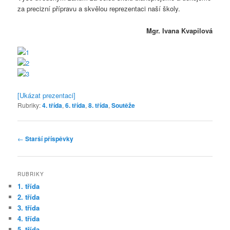
za precizní přípravu a skvělou reprezentaci naší školy.
Mgr. Ivana Kvapilová
[Ukázat prezentaci]
Rubriky:
4. třída
,
6. třída
,
8. třída
,
Soutěže
Navigace
←
Starší příspěvky
pro
příspěvky
RUBRIKY
1. třída
2. třída
3. třída
4. třída
5. třída