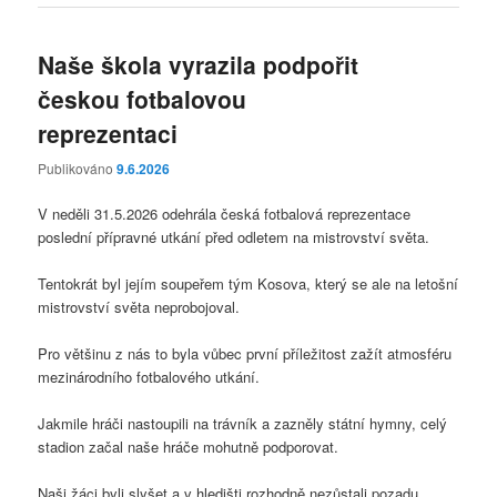
Naše škola vyrazila podpořit
českou fotbalovou
reprezentaci
Publikováno
9.6.2026
V neděli 31.5.2026 odehrála česká fotbalová reprezentace
poslední přípravné utkání před odletem na mistrovství světa.
Tentokrát byl jejím soupeřem tým Kosova, který se ale na letošní
mistrovství světa neprobojoval.
Pro většinu z nás to byla vůbec první příležitost zažít atmosféru
mezinárodního fotbalového utkání.
Jakmile hráči nastoupili na trávník a zazněly státní hymny, celý
stadion začal naše hráče mohutně podporovat.
Naši žáci byli slyšet a v hledišti rozhodně nezůstali pozadu.