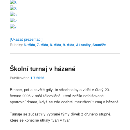
[Ukázat prezentaci]
Rubriky:
6. třída
,
7. třída
,
8. třída
,
9. třída
,
Aktuality
,
Soutěže
Školní turnaj v házené
Publikováno
1.7.2026
Emoce, pot a skvělé góly, to všechno bylo vidět v úterý 23.
června 2026 v naší tělocvičně, která zažila nefalšované
sportovní drama, když se zde odehrál mezitřídní turnaj v házené.
Turnaje se zúčastnily vybrané týmy dívek z druhého stupně,
které se konečně utkaly tváří v tvář.