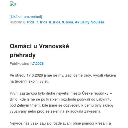
[Ukázat prezentaci]
Rubriky:
6. třída
,
7. třída
,
8. třída
,
9. třída
,
Aktuality
,
Soutěže
Osmáci u Vranovské
přehrady
Publikováno
1.7.2026
Ve středu 17.6.2026 jsme se my, žáci osmé třídy, vydali vlakem
na třídenní školní výlet.
První zastávkou bylo druhé největší město České republiky –
Brno, kde jsme se po krátkém rozchodu podívali do Labyrintu
pod Zelným trhem, kde jsme se dozvěděli, k čemu byly sklepy
využívány nebo proč se zelenina skladovala zavěšená.
Nejvíce nás však zaujalo rozdělávání ohně pomocí křesání a