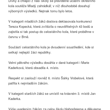
Dívky a chlapci z naší školy se pravidelně účastní okresního
kola soutěže Mladý zahrádkář, v níž dlouhodobě dosahují
výborných výsledků. Nejinak tomu bylo letos.
V kategorii mladších žáků doslova deklasovala konkurenci
Tereza Kopecká, která zvítězila o neuvěřitelných 43 bodů a
zajistila si tak postup do celostátního kola, které proběhne v
červnu v Brně.
Součástí celostátního kola je dvoudenní soustředění, kde si
setkají nejlepší žáci republiky.
Velmi pěkného výsledku dosáhla v dané kategorii i Marie
Kaderková, která obsadila 4. místo.
Respekt si zaslouží rovněž 6. místo Šárky Vrobelové, která
patřila k nejmladším žákům.
V kategorii starších žáků se umístil na krásném 3. místě Jan
Kaderka.
Výše uvedeným žákům za celou školu blahopřejeme a děkujeme