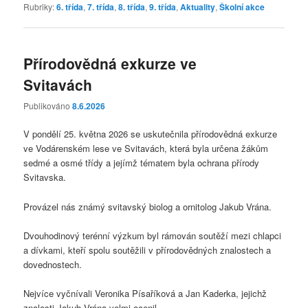
Rubriky:
6. třída
,
7. třída
,
8. třída
,
9. třída
,
Aktuality
,
Školní akce
Přírodovědná exkurze ve
Svitavách
Publikováno
8.6.2026
V pondělí 25. května 2026 se uskutečnila přírodovědná exkurze
ve Vodárenském lese ve Svitavách, která byla určena žákům
sedmé a osmé třídy a jejímž tématem byla ochrana přírody
Svitavska.
Provázel nás známý svitavský biolog a ornitolog Jakub Vrána.
Dvouhodinový terénní výzkum byl rámován soutěží mezi chlapci
a dívkami, kteří spolu soutěžili v přírodovědných znalostech a
dovednostech.
Nejvíce vyčnívali Veronika Písaříková a Jan Kaderka, jejichž
znalosti Jakub Vrána velmi ocenil.