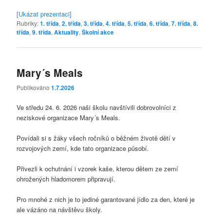
[Ukázat prezentaci]
Rubriky:
1. třída
,
2. třída
,
3. třída
,
4. třída
,
5. třída
,
6. třída
,
7. třída
,
8.
třída
,
9. třída
,
Aktuality
,
Školní akce
Mary´s Meals
Publikováno
1.7.2026
Ve středu 24. 6. 2026 naši školu navštívili dobrovolníci z
neziskové organizace Mary´s Meals.
Povídali si s žáky všech ročníků o běžném životě dětí v
rozvojových zemí, kde tato organizace působí.
Přivezli k ochutnání i vzorek kaše, kterou dětem ze zemí
ohrožených hladomorem připravují.
Pro mnohé z nich je to jediné garantované jídlo za den, které je
ale vázáno na návštěvu školy.