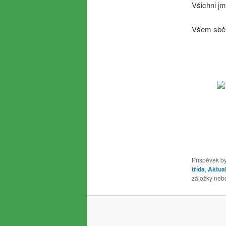
Všichni jm
Všem sbě
Příspěvek by
třída
,
Aktual
záložky nebo 