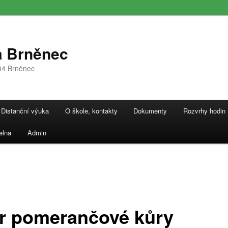
a Brněnec
04 Brněnec
Distanční výuka
O škole, kontakty
Dokumenty
Rozvrhy hodin
elna
Admin
r pomerančové kůry