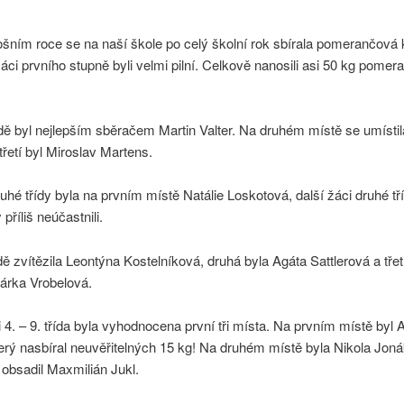
ošním roce se na naší škole po celý školní rok sbírala pomerančová 
ci prvního stupně byli velmi pilní. Celkově nanosili asi 50 kg pome
ídě byl nejlepším sběračem Martin Valter. Na druhém místě se umíst
třetí byl Miroslav Martens.
uhé třídy byla na prvním místě Natálie Loskotová, další žáci druhé tř
příliš neúčastnili.
řídě zvítězila Leontýna Kostelníková, druhá byla Agáta Sattlerová a třet
árka Vrobelová.
i 4. – 9. třída byla vyhodnocena první tři místa. Na prvním místě byl 
erý nasbíral neuvěřitelných 15 kg! Na druhém místě byla Nikola Jon
o obsadil Maxmilián Jukl.