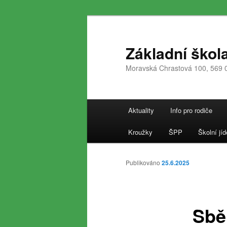
Přejít
k
hlavnímu
Základní škol
obsahu
Moravská Chrastová 100, 569 
webu
Hlavní
Aktuality
Info pro rodiče
navigační
menu
Kroužky
ŠPP
Školní jíd
Publikováno
25.6.2025
Sbě