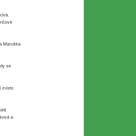
kůra.
rančové
ila Maruška
ídy se
í místo
Aleš
áková a