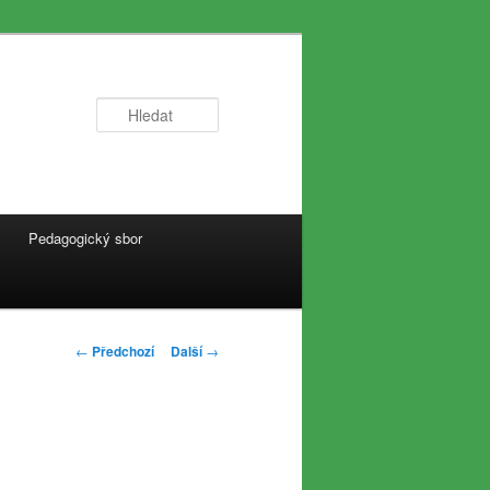
Hledat
Pedagogický sbor
Navigace
←
Předchozí
Další
→
pro
příspěvky