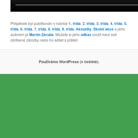
Příspěvek byl publikován v rubrice
1. třída
,
2. třída
,
3. třída
,
4. třída
,
5.
třída
,
6. třída
,
7. třída
,
8. třída
,
9. třída
,
Aktuality
,
Školní akce
a jeho
autorem je
Martin Záruba
. Můžete si jeho
odkaz
uložit mezi své
oblíbené záložky nebo ho sdílet s přáteli.
Používáme WordPress (v češtině).