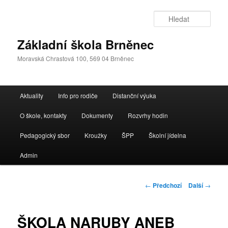
Přejít
k
Hleda
hlavnímu
obsahu
Základní škola Brněnec
webu
Moravská Chrastová 100, 569 04 Brněnec
Hlavní
Aktuality
Info pro rodiče
Distanční výuka
navigační
menu
O škole, kontakty
Dokumenty
Rozvrhy hodin
Pedagogický sbor
Kroužky
ŠPP
Školní jídelna
Admin
Navigace
←
Předchozí
Další
→
pro
příspěvky
ŠKOLA NARUBY ANEB