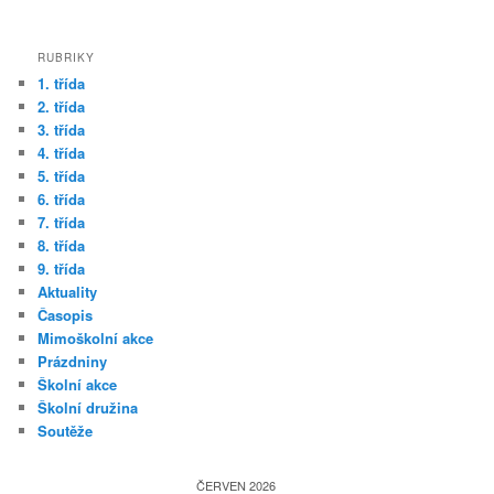
RUBRIKY
1. třída
2. třída
3. třída
4. třída
5. třída
6. třída
7. třída
8. třída
9. třída
Aktuality
Časopis
Mimoškolní akce
Prázdniny
Školní akce
Školní družina
Soutěže
ČERVEN 2026