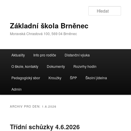
Přejít
Přejít
k
k
Hleda
hlavnímu
obsahu
obsahu
postranního
Základní škola Brněnec
webu
panelu
Moravská Chrastová 100, 569 04 Brněnec
Hlavní
Aktuality
Info pro rodiče
Distanční výuka
navigační
menu
O škole, kontakty
Dokumenty
Rozvrhy hodin
Pedagogický sbor
Kroužky
ŠPP
Školní jídelna
Admin
ARCHIV PRO DEN:
1.6.2026
Třídní schůzky 4.6.2026