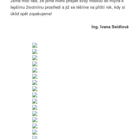
Jsme moc rádi, že jsme mohli přispět svojí troškou do mlýna k
lepšímu životnímu prostředí a již se těšíme na příští rok, kdy si
úklid opět zopakujeme!
Ing. Ivana Seidlová