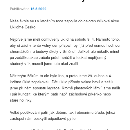
Publikováno
16.5.2022
Naše škola se i v letošním roce zapojila do celorepublikové akce
Ukliďme Česko.
Nejprve jsme měli domluvený úklid na sobotu 9. 4. Namísto toho,
aby si žáci v tento volný den přispali, byli již před osmou hodinou
shromáždění u budovy školy v Brněnci. Jelikož ale několik minut
po začátku akce začalo pršet, sněžit a foukat nepříjemný
studený vítr, museli jsme tuto akci zrušit.
Některým žákům to ale bylo líto, a proto jsme 29. dubna a 4.
května úklid zopakovali. Děti úklid přírody velice bavil a zažili
jsme při něm spoustu legrace. Kromě plastových láhví jsme našli
i pár kuriozit, ke kterým patří např. záchodové prkénko nebo
staré holínky.
Velké poděkování patří jak dětem, tak i obecnímu úřadu, jehož
zástupci nám poskytli odpadkové pytle.