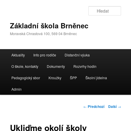
Přejít
k
Hleda
hlavnímu
obsahu
Základní škola Brněnec
webu
Moravská Chrastová 100, 569 04 Brněnec
Hlavní
Aktuality
Info pro rodiče
Distanční výuka
navigační
menu
O škole, kontakty
Dokumenty
Rozvrhy hodin
Pedagogický sbor
Kroužky
ŠPP
Školní jídelna
Admin
Navigace
←
Předchozí
Další
→
pro
příspěvky
Ukliďme okolí školy