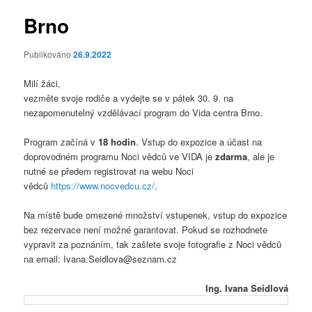
Brno
Publikováno
26.9.2022
Milí žáci,
vezměte svoje rodiče a vydejte se v pátek 30. 9. na
nezapomenutelný vzdělávací program do Vida centra Brno.
Program začíná v
18 hodin
. Vstup do expozice a účast na
doprovodném programu Noci vědců ve VIDA je
zdarma
, ale je
nutné se předem registrovat na webu Noci
vědců
https://www.nocvedcu.cz/
.
Na místě bude omezené množství vstupenek, vstup do expozice
bez rezervace není možné garantovat. Pokud se rozhodnete
vypravit za poznáním, tak zašlete svoje fotografie z Noci vědců
na email: Ivana.Seidlova@seznam.cz
Ing. Ivana Seidlová