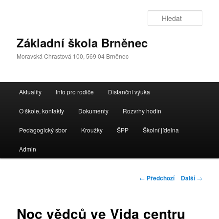
Přejít
k
Hleda
hlavnímu
obsahu
Základní škola Brněnec
webu
Moravská Chrastová 100, 569 04 Brněnec
Hlavní
Aktuality
Info pro rodiče
Distanční výuka
navigační
menu
O škole, kontakty
Dokumenty
Rozvrhy hodin
Pedagogický sbor
Kroužky
ŠPP
Školní jídelna
Admin
Navigace
←
Předchozí
Další
→
pro
příspěvky
Noc vědců ve Vida centru