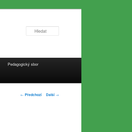
Hledat
Pedagogický sbor
Navigace
←
Předchozí
Další
→
pro
příspěvky