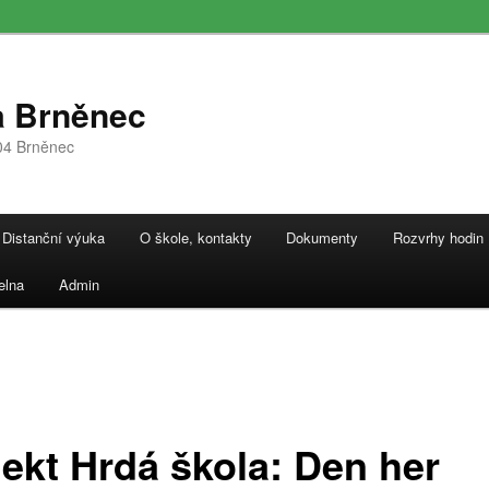
a Brněnec
04 Brněnec
Distanční výuka
O škole, kontakty
Dokumenty
Rozvrhy hodin
elna
Admin
jekt Hrdá škola: Den her