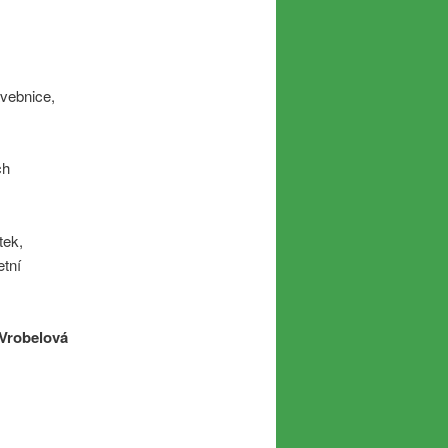
avebnice,
ch
tek,
etní
 Vrobelová