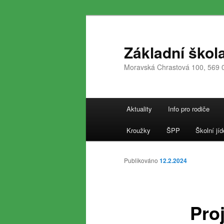
Přejít
k
hlavnímu
Základní škol
obsahu
Moravská Chrastová 100, 569 
webu
Hlavní
Aktuality
Info pro rodiče
navigační
menu
Kroužky
ŠPP
Školní jíd
Publikováno
12.2.2024
Pro