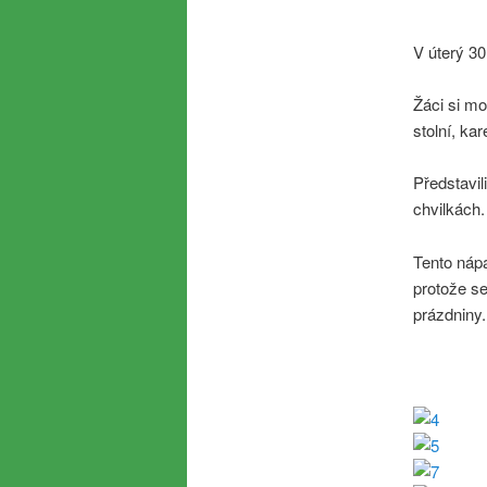
V úterý 30
Žáci si mo
stolní, ka
Představil
chvilkách. 
Tento nápa
protože se
prázdniny.