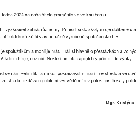
. ledna 2024 se naše škola proměnila ve velkou hernu.
hli vyzkoušet zahrát různé hry. Přinesli si do školy svoje oblíbené st
retní i elektronické či vlastnoručně vyrobené společenské hry.
i je spolužákům a mohli je hrát. Hráli si hlavně o přestávkách a volný
A kdo si hraje, nezlobí. Někteří učitelé zapojili hry přímo i do výuky.
d se nám velmi líbil a mnozí pokračovali v hraní i ve středu a ve čtvr
 ve středu rozdávalo pololetní vysvědčení a v pátek nás čekaly polol
Mgr. Kristýna