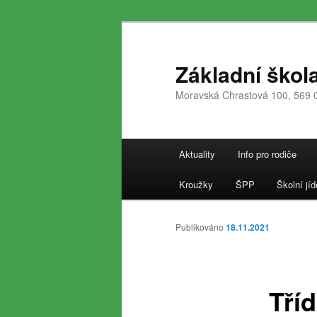
Přejít
k
hlavnímu
Základní škol
obsahu
Moravská Chrastová 100, 569 
webu
Hlavní
Aktuality
Info pro rodiče
navigační
menu
Kroužky
ŠPP
Školní jíd
Publikováno
18.11.2021
Tří