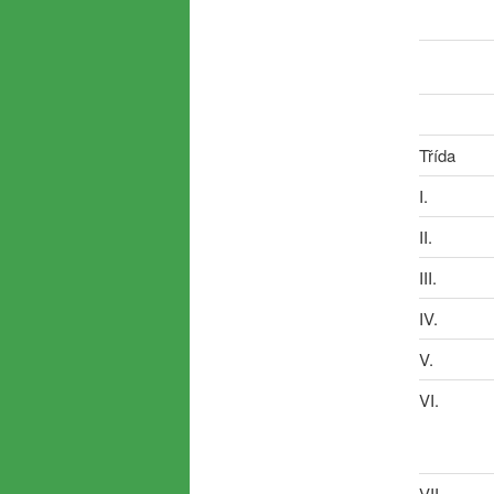
Třída
I.
II.
III.
IV.
V.
VI.
VII.