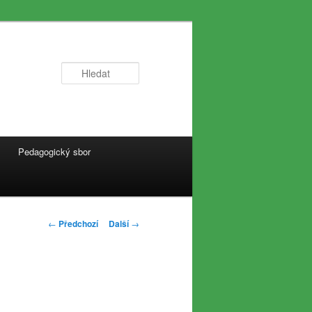
Hledat
Pedagogický sbor
Navigace
←
Předchozí
Další
→
pro
příspěvky