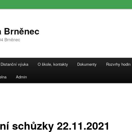
a Brněnec
04 Brněnec
Distanční výuka
O škole, kontakty
Dokumenty
Rozvrhy hodin
elna
Admin
dní schůzky 22.11.2021