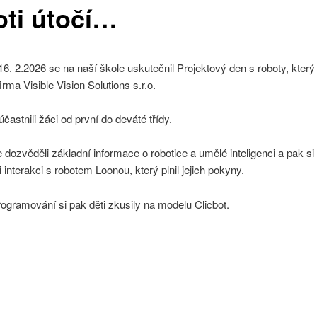
oti útočí…
16. 2.2026 se na naší škole uskutečnil Projektový den s roboty, který
firma Visible Vision Solutions s.r.o.
častnili žáci od první do deváté třídy.
 dozvěděli základní informace o robotice a umělé inteligenci a pak si
 interakci s robotem Loonou, který plnil jejich pokyny.
ogramování si pak děti zkusily na modelu Clicbot.