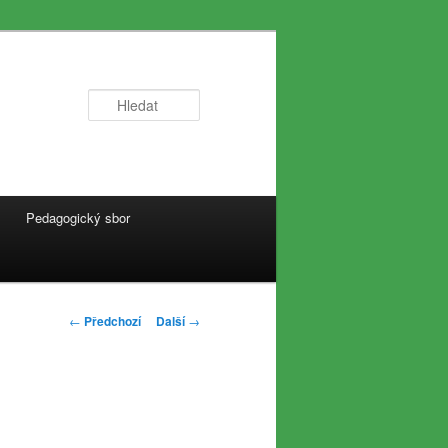
Hledat
Pedagogický sbor
Navigace
←
Předchozí
Další
→
pro
příspěvky