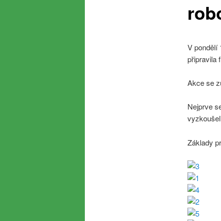
rob
V pondělí 
připravila 
Akce se zú
Nejprve se
vyzkoušeli
Základy pr