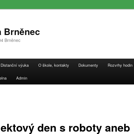
a Brněnec
04 Brněnec
Distanční výuka
O škole, kontakty
Dokumenty
Rozvrhy hodin
elna
Admin
jektový den s roboty aneb