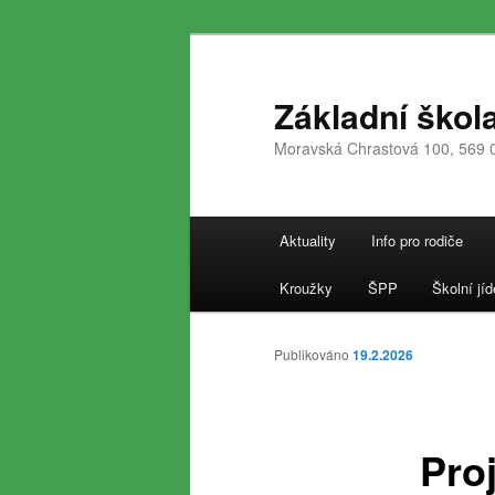
Přejít
k
hlavnímu
Základní škol
obsahu
Moravská Chrastová 100, 569 
webu
Hlavní
Aktuality
Info pro rodiče
navigační
menu
Kroužky
ŠPP
Školní jíd
Publikováno
19.2.2026
Pro