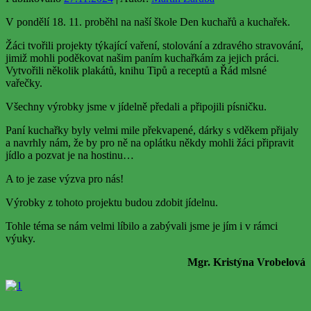
V pondělí 18. 11. proběhl na naší škole Den kuchařů a kuchařek.
Žáci tvořili projekty týkající vaření, stolování a zdravého stravování,
jimiž mohli poděkovat našim paním kuchařkám za jejich práci.
Vytvořili několik plakátů, knihu Tipů a receptů a Řád mlsné
vařečky.
Všechny výrobky jsme v jídelně předali a připojili písničku.
Paní kuchařky byly velmi mile překvapené, dárky s vděkem přijaly
a navrhly nám, že by pro ně na oplátku někdy mohli žáci připravit
jídlo a pozvat je na hostinu…
A to je zase výzva pro nás!
Výrobky z tohoto projektu budou zdobit jídelnu.
Tohle téma se nám velmi líbilo a zabývali jsme je jím i v rámci
výuky.
Mgr. Kristýna Vrobelová