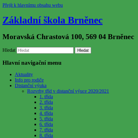
Přejít k hlavnímu obsahu webu
Základní škola Brněnec
Moravská Chrastová 100, 569 04 Brněnec
Hledat
Hlavní navigační menu
Aktuality
Info pro rodiče
Distanční výuka
Rozvrhy tříd v distanční výuce 2020/2021
1. třída
2. třída
3. třída
4. třída
5. třída
6. třída
7. třída
8. třída