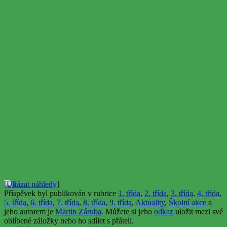
[Ukázat náhledy]
Příspěvek byl publikován v rubrice
1. třída
,
2. třída
,
3. třída
,
4. třída
,
5. třída
,
6. třída
,
7. třída
,
8. třída
,
9. třída
,
Aktuality
,
Školní akce
a
jeho autorem je
Martin Záruba
. Můžete si jeho
odkaz
uložit mezi své
oblíbené záložky nebo ho sdílet s přáteli.