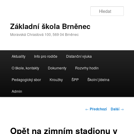
Přejít
k
Hleda
hlavnímu
obsahu
Základní škola Brněnec
webu
Moravská Chrastová 100, 569 04 Brněnec
Hlavní
Aktuality
Info pro rodiče
Distanční výuka
navigační
menu
O škole, kontakty
Dokumenty
Rozvrhy hodin
Pedagogický sbor
Kroužky
ŠPP
Školní jídelna
Admin
Navigace
←
Předchozí
Další
→
pro
příspěvky
Opět na zimním stadionu v