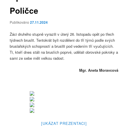
Poličce
Publikováno
27.11.2024
Žáci druhého stupně vyrazili v úterý 26. listopadu opět po třech
týdnech bruslit. Tentokrát byli rozděleni do tří týmů podle svých
bruslařských schopností a bruslili pod vedením tří vyučujících.
Ti, kteří dnes stáli na bruslích poprvé, udělali obrovské pokroky a
sami ze sebe měli velkou radost.
M
gr. Aneta Moravcová
[UKÁZAT PREZENTACI]