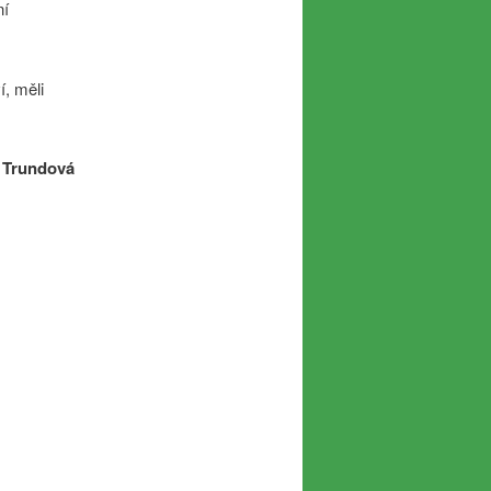
ní
, měli
 Trundová