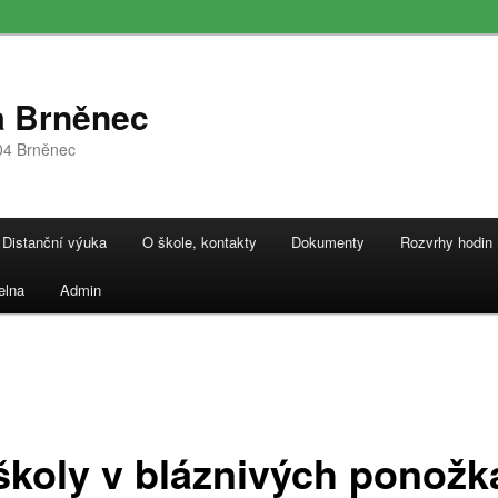
a Brněnec
04 Brněnec
Distanční výuka
O škole, kontakty
Dokumenty
Rozvrhy hodin
elna
Admin
školy v bláznivých ponožk