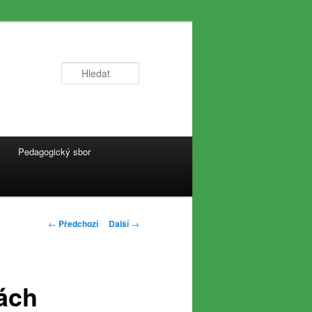
Hledat
Pedagogický sbor
Navigace
←
Předchozí
Další
→
pro
příspěvky
ách