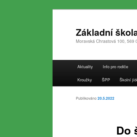
Přejít
k
hlavnímu
Základní škol
obsahu
Moravská Chrastová 100, 569 
webu
Hlavní
Aktuality
Info pro rodiče
navigační
menu
Kroužky
ŠPP
Školní jíd
Publikováno
20.5.2022
Do 