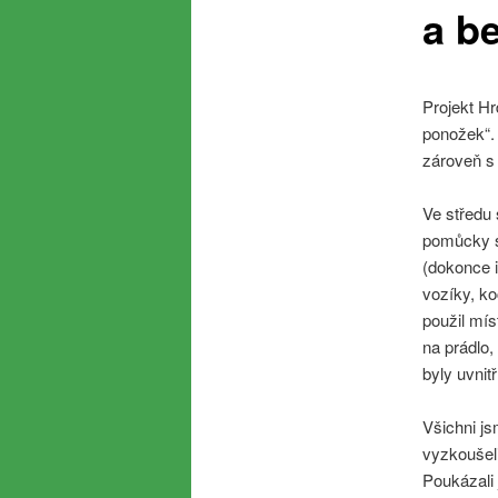
a b
Projekt Hr
ponožek“.
zároveň s 
Ve středu 
pomůcky si
(dokonce i
vozíky, k
použil mís
na prádlo,
byly uvni
Všichni js
vyzkoušel
Poukázali 