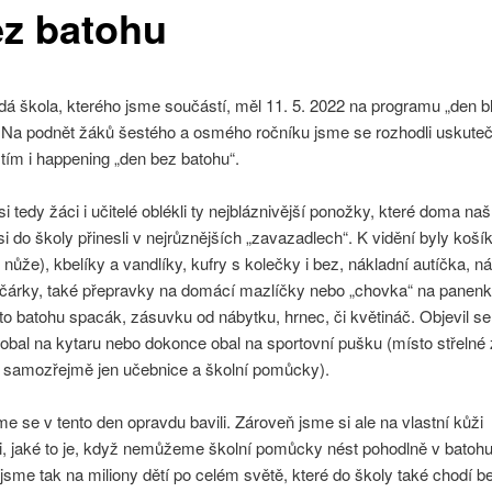
ez batohu
dá škola, kterého jsme součástí, měl 11. 5. 2022 na programu „den b
 Na podnět žáků šestého a osmého ročníku jsme se rozhodli uskuteč
tím i happening „den bez batohu“.
si tedy žáci i učitelé oblékli ty nejbláznivější ponožky, které doma našl
 do školy přinesli v nejrůznějších „zavazadlech“. K vidění byly koší
 nůže), kbelíky a vandlíky, kufry s kolečky i bez, nákladní autíčka, n
očárky, také přepravky na domácí mazlíčky nebo „chovka“ na panen
to batohu spacák, zásuvku od nábytku, hrnec, či květináč. Objevil se
 obal na kytaru nebo dokonce obal na sportovní pušku (místo střelné
tř samozřejmě jen učebnice a školní pomůcky).
me se v tento den opravdu bavili. Zároveň jsme si ale na vlastní kůži
i, jaké to je, když nemůžeme školní pomůcky nést pohodlně v batohu
jsme tak na miliony dětí po celém světě, které do školy také chodí b