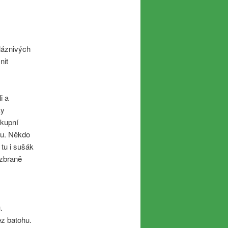
láznivých
nit
i a
ky
ákupní
ku. Někdo
 tu i sušák
 zbraně
.
ez batohu.