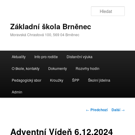
Přejít
k
Hleda
hlavnímu
obsahu
Základní škola Brněnec
webu
Moravská Chrastová 100, 569 04 Brněnec
Hlavní
Aktuality
Info pro rodiče
Distanční výuka
navigační
menu
O škole, kontakty
Dokumenty
Rozvrhy hodin
Pedagogický sbor
Kroužky
ŠPP
Školní jídelna
Admin
Navigace
←
Předchozí
Další
→
pro
příspěvky
Adventní Vídeň 6.12.2024