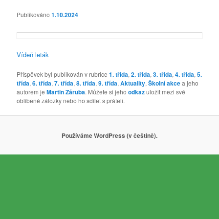
Publikováno
1.10.2024
Vídeň leták
Příspěvek byl publikován v rubrice
1. třída
,
2. třída
,
3. třída
,
4. třída
,
5.
třída
,
6. třída
,
7. třída
,
8. třída
,
9. třída
,
Aktuality
,
Školní akce
a jeho
autorem je
Martin Záruba
. Můžete si jeho
odkaz
uložit mezi své
oblíbené záložky nebo ho sdílet s přáteli.
Používáme WordPress (v češtině).