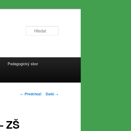
Hledat
Pedagogický sbor
Navigace
←
Předchozí
Další
→
pro
příspěvky
– ZŠ