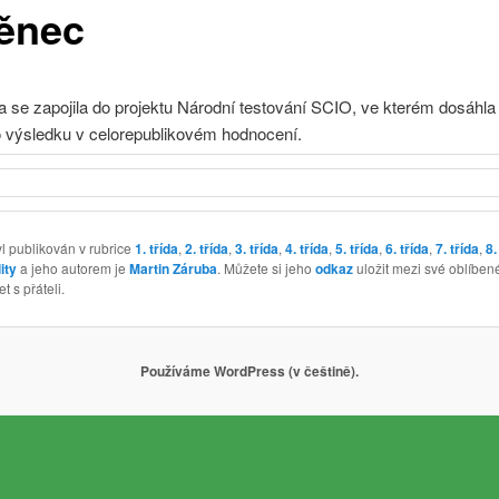
ěnec
 se zapojila do projektu Národní testování SCIO, ve kterém dosáhla
 výsledku v celorepublikovém hodnocení.
l publikován v rubrice
1. třída
,
2. třída
,
3. třída
,
4. třída
,
5. třída
,
6. třída
,
7. třída
,
8.
ity
a jeho autorem je
Martin Záruba
. Můžete si jeho
odkaz
uložit mezi své oblíben
t s přáteli.
Používáme WordPress (v češtině).