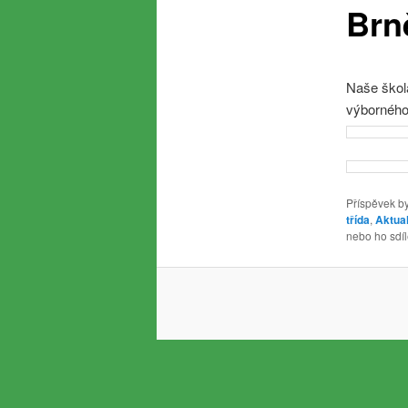
Brn
Naše škola
výborného
Příspěvek by
třída
,
Aktual
nebo ho sdíle