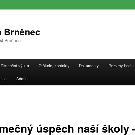
a Brněnec
04 Brněnec
Distanční výuka
O škole, kontakty
Dokumenty
Rozvrhy hodin
elna
Admin
imečný úspěch naší školy 