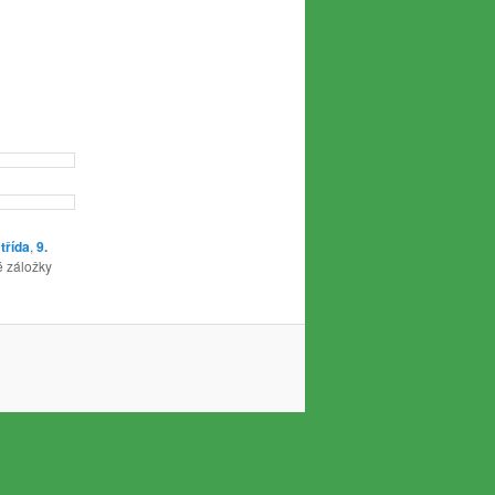
 třída
,
9.
é záložky