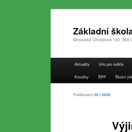
Přejít
k
hlavnímu
Základní škol
obsahu
Moravská Chrastová 100, 569 
webu
Hlavní
Aktuality
Info pro rodiče
navigační
menu
Kroužky
ŠPP
Školní jíd
Publikováno
29.1.2026
Výj