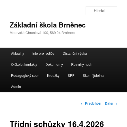
Přejít
k
Hleda
hlavnímu
obsahu
Základní škola Brněnec
webu
Moravská Chrastová 100, 569 04 Brněnec
Hlavní
Aktuality
Info pro rodiče
Distanční výuka
navigační
menu
O škole, kontakty
Dokumenty
Rozvrhy hodin
Pedagogický sbor
Kroužky
ŠPP
Školní jídelna
Admin
Navigace
←
Předchozí
Další
→
pro
příspěvky
Třídní schůzky 16.4.2026