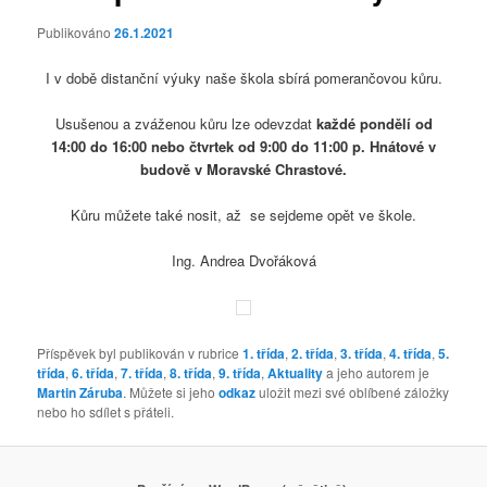
Publikováno
26.1.2021
I v době distanční výuky naše škola sbírá pomerančovou kůru.
Usušenou a zváženou kůru lze odevzdat
každé pondělí od
14:00 do 16:00 nebo čtvrtek od 9:00 do 11:00 p. Hnátové v
budově v Moravské Chrastové.
Kůru můžete také nosit, až se sejdeme opět ve škole.
Ing. Andrea Dvořáková
Příspěvek byl publikován v rubrice
1. třída
,
2. třída
,
3. třída
,
4. třída
,
5.
třída
,
6. třída
,
7. třída
,
8. třída
,
9. třída
,
Aktuality
a jeho autorem je
Martin Záruba
. Můžete si jeho
odkaz
uložit mezi své oblíbené záložky
nebo ho sdílet s přáteli.