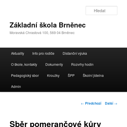
Přejít
k
Hleda
hlavnímu
obsahu
Základní škola Brněnec
webu
Moravská Chrastová 100, 569 04 Brněnec
Hlavní
Aktuality
Info pro rodiče
Distanční výuka
navigační
menu
O škole, kontakty
Dokumenty
Rozvrhy hodin
Pedagogický sbor
Kroužky
ŠPP
Školní jídelna
Admin
Navigace
←
Předchozí
Další
→
pro
příspěvky
Sběr pomerančové kůry