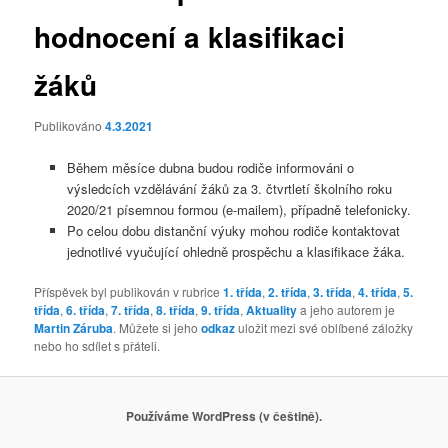
hodnocení a klasifikaci
žáků
Publikováno
4.3.2021
Během měsíce dubna budou rodiče informováni o
výsledcích vzdělávání žáků za 3. čtvrtletí školního roku
2020/21 písemnou formou (e-mailem), případně telefonicky.
Po celou dobu distanční výuky mohou rodiče kontaktovat
jednotlivé vyučující ohledně prospěchu a klasifikace žáka.
Příspěvek byl publikován v rubrice
1. třída
,
2. třída
,
3. třída
,
4. třída
,
5.
třída
,
6. třída
,
7. třída
,
8. třída
,
9. třída
,
Aktuality
a jeho autorem je
Martin Záruba
. Můžete si jeho
odkaz
uložit mezi své oblíbené záložky
nebo ho sdílet s přáteli.
Používáme WordPress (v češtině).