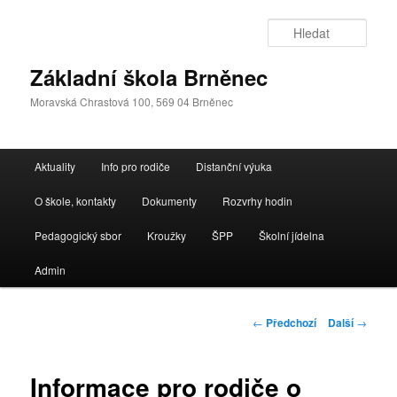
Přejít
k
Hleda
hlavnímu
obsahu
Základní škola Brněnec
webu
Moravská Chrastová 100, 569 04 Brněnec
Hlavní
Aktuality
Info pro rodiče
Distanční výuka
navigační
menu
O škole, kontakty
Dokumenty
Rozvrhy hodin
Pedagogický sbor
Kroužky
ŠPP
Školní jídelna
Admin
Navigace
←
Předchozí
Další
→
pro
příspěvky
Informace pro rodiče o