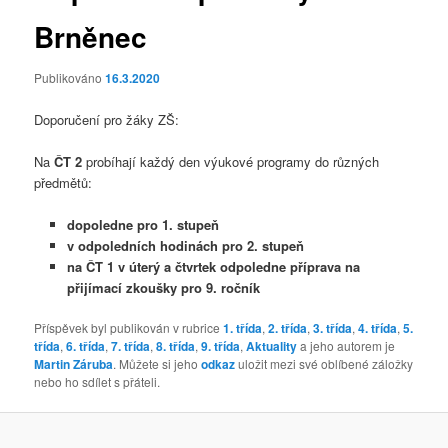
Brněnec
Publikováno
16.3.2020
Doporučení pro žáky ZŠ:
Na
ČT 2
probíhají každý den výukové programy do různých
předmětů:
dopoledne pro 1. stupeň
v odpoledních hodinách pro 2. stupeň
na ČT 1 v úterý a čtvrtek odpoledne příprava na
přijímací zkoušky pro 9. ročník
Příspěvek byl publikován v rubrice
1. třída
,
2. třída
,
3. třída
,
4. třída
,
5.
třída
,
6. třída
,
7. třída
,
8. třída
,
9. třída
,
Aktuality
a jeho autorem je
Martin Záruba
. Můžete si jeho
odkaz
uložit mezi své oblíbené záložky
nebo ho sdílet s přáteli.