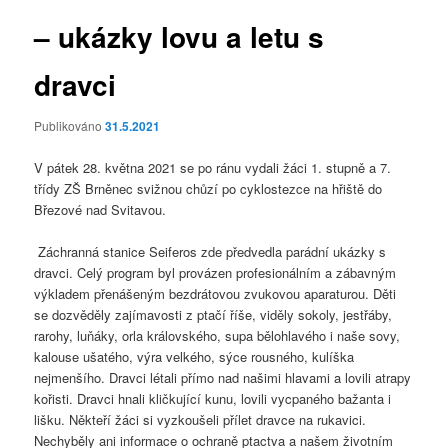
– ukázky lovu a letu s
dravci
Publikováno
31.5.2021
V pátek 28. května 2021 se po ránu vydali žáci 1. stupně a 7.
třídy ZŠ Brněnec svižnou chůzí po cyklostezce na hřiště do
Březové nad Svitavou.
Záchranná stanice Seiferos zde předvedla parádní ukázky s
dravci. Celý program byl provázen profesionálním a zábavným
výkladem přenášeným bezdrátovou zvukovou aparaturou. Děti
se dozvěděly zajímavosti z ptačí říše, viděly sokoly, jestřáby,
rarohy, luňáky, orla královského, supa bělohlavého i naše sovy,
kalouse ušatého, výra velkého, sýce rousného, kulíška
nejmenšího. Dravci létali přímo nad našimi hlavami a lovili atrapy
kořisti. Dravci hnali kličkující kunu, lovili vycpaného bažanta i
lišku. Někteří žáci si vyzkoušeli přílet dravce na rukavici.
Nechyběly ani informace o ochraně ptactva a našem životním