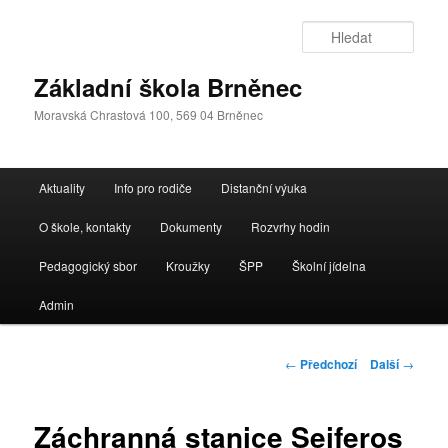
Přejít
k
Hleda
hlavnímu
obsahu
Základní škola Brněnec
webu
Moravská Chrastová 100, 569 04 Brněnec
Hlavní
Aktuality
Info pro rodiče
Distanční výuka
navigační
menu
O škole, kontakty
Dokumenty
Rozvrhy hodin
Pedagogický sbor
Kroužky
ŠPP
Školní jídelna
Admin
Navigace
←
Předchozí
Další
→
pro
příspěvky
Záchranná stanice Seiferos