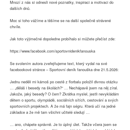
Mnozí z nás si odnesli nové poznatky, inspiraci a motivaci do
dalších dnů.
Moc si toho vážíme a těšíme se na další společně strávené
chvíle.
Jak toto výjimečné dopoledne probíhalo si můžete přečíst zde:
https://www.facebook.com/sportovnidenikfanouska
Se svolením autora zveřejňujeme text, který vydal na své
facebookové stránce – Sportovní deník fanouška dne 21.5.2026:
Jednu neděli mi kámoš po cestě z florbalu položil divnou otázku
… „děláš i besedy na školách?“ … Nechápavě jsem na něj zíral.
Jakože, jaký besedy? O čem? Zkrátka myslel, jestli nevykládám
dětem o sportu, olympiádě, sociálních sítích, cestování a svých
sportovních projektech. A že má fajn ségru. Která učí na jedné
základce a že mě tam všichni učitelé sledují …
… ano, chápete správně. Je to úplný úlet. Takže včera jsem se