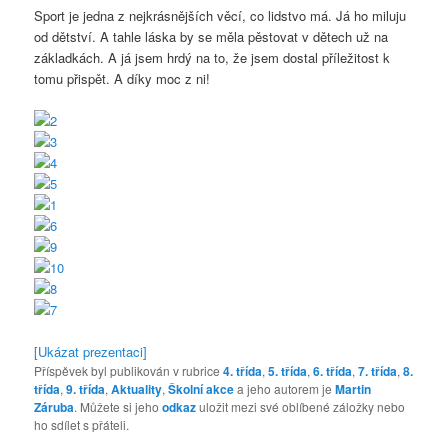
Sport je jedna z nejkrásnějších věcí, co lidstvo má. Já ho miluju
od dětství. A tahle láska by se měla pěstovat v dětech už na
základkách. A já jsem hrdý na to, že jsem dostal příležitost k
tomu přispět. A díky moc z ni!
[Ukázat prezentaci]
Příspěvek byl publikován v rubrice
4. třída
,
5. třída
,
6. třída
,
7. třída
,
8.
třída
,
9. třída
,
Aktuality
,
Školní akce
a jeho autorem je
Martin
Záruba
. Můžete si jeho
odkaz
uložit mezi své oblíbené záložky nebo
ho sdílet s přáteli.