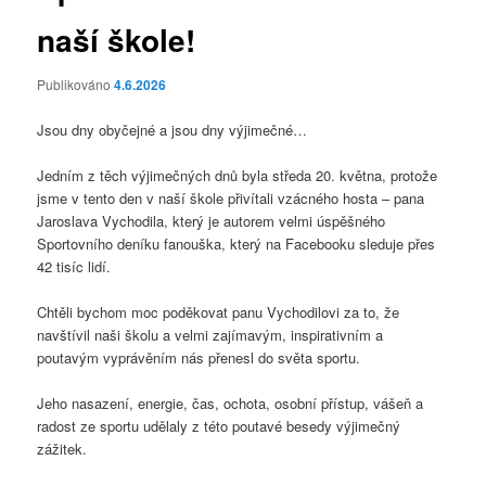
naší škole!
Publikováno
4.6.2026
Jsou dny obyčejné a jsou dny výjimečné…
Jedním z těch výjimečných dnů byla středa 20. května, protože
jsme v tento den v naší škole přivítali vzácného hosta – pana
Jaroslava Vychodila, který je autorem velmi úspěšného
Sportovního deníku fanouška, který na Facebooku sleduje přes
42 tisíc lidí.
Chtěli bychom moc poděkovat panu Vychodilovi za to, že
navštívil naši školu a velmi zajímavým, inspirativním a
poutavým vyprávěním nás přenesl do světa sportu.
Jeho nasazení, energie, čas, ochota, osobní přístup, vášeň a
radost ze sportu udělaly z této poutavé besedy výjimečný
zážitek.