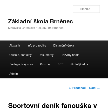
Přejít
k
Hleda
hlavnímu
obsahu
Základní škola Brněnec
webu
Moravská Chrastová 100, 569 04 Brněnec
Hlavní
Aktuality
Info pro rodiče
Distanční výuka
navigační
menu
O škole, kontakty
Dokumenty
Rozvrhy hodin
Pedagogický sbor
Kroužky
ŠPP
Školní jídelna
Admin
Navigace
←
Předchozí
Další
→
pro
příspěvky
Sportovní deník fanouška v