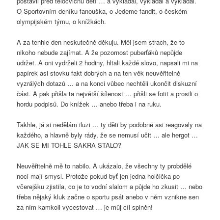
postavil před tělocvičnu dětí … a vykládal, vykládal a vykládal.
O Sportovním deníku fanouška, o Jedeme fandit, o českém
olympijském týmu, o knížkách.
A za tenhle den neskutečně děkuju. Měl jsem strach, že to
nikoho nebude zajímat. A že pozornost puberťáků nepůjde
udržet. A oni vydrželi 2 hodiny, hltali každé slovo, napsali mi na
papírek asi stovku fakt dobrých a na ten věk neuvěřitelně
vyzrálých dotazů … a na konci vůbec nechtěli ukončit diskuzní
část. A pak přišla ta největší šílenost … přišli se fotit a prosili o
hordu podpisů. Do knížek … anebo třeba i na ruku.
Takhle, já si nedělám iluzi … ty děti by podobně asi reagovaly na
každého, a hlavně byly rády, že se nemusí učit … ale hergot …
JAK SE MI TOHLE SAKRA STALO?
Neuvěřitelně mě to nabilo. A ukázalo, že všechny ty probdělé
noci mají smysl. Protože pokud byť jen jedna holčička po
včerejšku zjistila, co je to vodní slalom a půjde ho zkusit … nebo
třeba nějaký kluk začne o sportu psát anebo v něm vznikne sen
za ním kamkoli vycestovat … je můj cíl splněn!