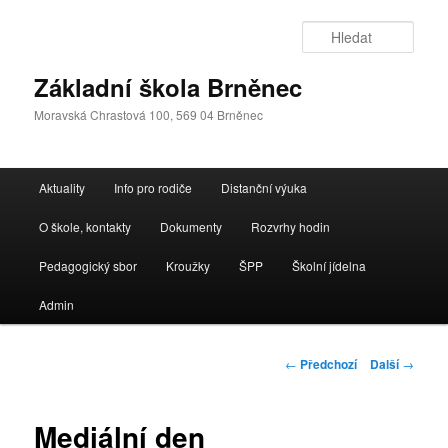
Přejít
k
Hleda
hlavnímu
obsahu
Základní škola Brněnec
webu
Moravská Chrastová 100, 569 04 Brněnec
Hlavní
Aktuality
Info pro rodiče
Distanční výuka
navigační
menu
O škole, kontakty
Dokumenty
Rozvrhy hodin
Pedagogický sbor
Kroužky
ŠPP
Školní jídelna
Admin
Navigace
←
Předchozí
Další
→
pro
příspěvky
Mediální den