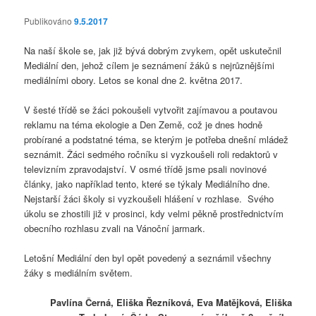
Publikováno
9.5.2017
Na naší škole se, jak již bývá dobrým zvykem, opět uskutečnil
Mediální den, jehož cílem je seznámení žáků s nejrůznějšími
mediálními obory. Letos se konal dne 2. května 2017.
V šesté třídě se žáci pokoušeli vytvořit zajímavou a poutavou
reklamu na téma ekologie a Den Země, což je dnes hodně
probírané a podstatné téma, se kterým je potřeba dnešní mládež
seznámit. Žáci sedmého ročníku si vyzkoušeli roli redaktorů v
televizním zpravodajství. V osmé třídě jsme psali novinové
články, jako například tento, které se týkaly Mediálního dne.
Nejstarší žáci školy si vyzkoušeli hlášení v rozhlase. Svého
úkolu se zhostili již v prosinci, kdy velmi pěkně prostřednictvím
obecního rozhlasu zvali na Vánoční jarmark.
Letošní Mediální den byl opět povedený a seznámil všechny
žáky s mediálním světem.
Pavlína Černá, Eliška Řezníková, Eva Matějková, Eliška