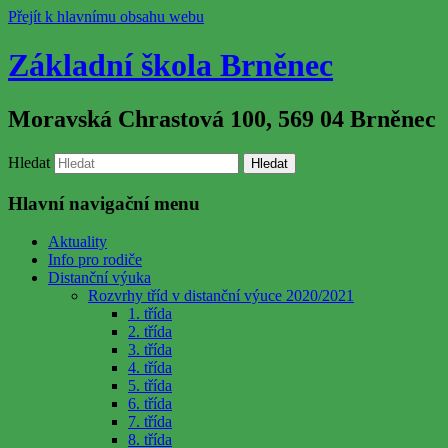
Přejít k hlavnímu obsahu webu
Základní škola Brněnec
Moravská Chrastová 100, 569 04 Brněnec
Hledat
Hlavní navigační menu
Aktuality
Info pro rodiče
Distanční výuka
Rozvrhy tříd v distanční výuce 2020/2021
1. třída
2. třída
3. třída
4. třída
5. třída
6. třída
7. třída
8. třída