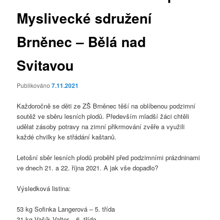
Myslivecké sdružení
Brněnec – Bělá nad
Svitavou
Publikováno
7.11.2021
Každoročně se děti ze ZŠ Brněnec těší na oblíbenou podzimní
soutěž ve sběru lesních plodů. Především mladší žáci chtěli
udělat zásoby potravy na zimní přikrmování zvěře a využili
každé chvilky ke střádání kaštanů.
Letošní sběr lesních plodů proběhl před podzimními prázdninami
ve dnech 21. a 22. října 2021. A jak vše dopadlo?
Výsledková listina:
53 kg Sofinka Langerová – 5. třída
31 kg Vašík Valter – 6. třída