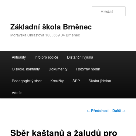
Přejít
k
Hleda
hlavnímu
obsahu
Základní škola Brněnec
webu
Moravská Chrastová 100, 569 04 Brněnec
Hlavní
Aktuality
Info pro rodiče
Distanční výuka
navigační
menu
O škole, kontakty
Dokumenty
Rozvrhy hodin
Pedagogický sbor
Kroužky
ŠPP
Školní jídelna
Admin
Navigace
←
Předchozí
Další
→
pro
příspěvky
Sběr kaštanů a žaludů pro