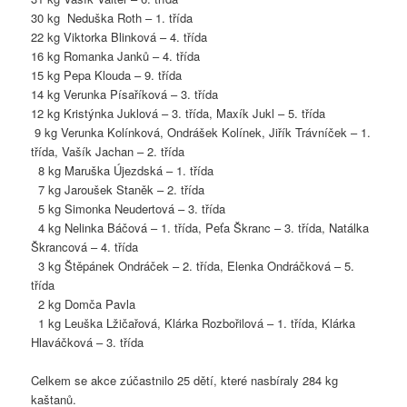
30 kg Neduška Roth – 1. třída
22 kg Viktorka Blinková – 4. třída
16 kg Romanka Janků – 4. třída
15 kg Pepa Klouda – 9. třída
14 kg Verunka Písaříková – 3. třída
12 kg Kristýnka Juklová – 3. třída, Maxík Jukl – 5. třída
9 kg Verunka Kolínková, Ondrášek Kolínek, Jiřík Trávníček – 1.
třída, Vašík Jachan – 2. třída
8 kg Maruška Újezdská – 1. třída
7 kg Jaroušek Staněk – 2. třída
5 kg Simonka Neudertová – 3. třída
4 kg Nelinka Báčová – 1. třída, Peťa Škranc – 3. třída, Natálka
Škrancová – 4. třída
3 kg Štěpánek Ondráček – 2. třída, Elenka Ondráčková – 5.
třída
2 kg Domča Pavla
1 kg Leuška Lžičařová, Klárka Rozbořilová – 1. třída, Klárka
Hlaváčková – 3. třída
Celkem se akce zúčastnilo 25 dětí, které nasbíraly 284 kg
kaštanů.