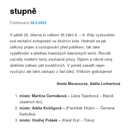
stupně
Publikováno
28.3.2022
V pátek 25. března si celkem 26 žáků 6. – 9. třídy vyzkoušelo
své recitační schopnosti ve školním kole. Hodnotil se jak
celkový projev a vystupování před publikem, tak také
vyjadřování a přednes klasických básnických textů. Rovněž
zazněly moderní texty současné prózy. Diplom a věcné ceny
obdrželo celkem pět soutěžících. V porotě zasedli nejen
vyučující ale také zástupci z řad žáků. Vítězům gratulujeme!
Aneta Moravcová, Adéla Linhartová
místo: Martina Čermáková –
(Jana Topinková – Básně
všedních dní)
místo: Adéla Knötigová –
(František Hrubín – Červená
Karkulka)
místo: Ondřej Prášek –
(Karel Kryl – Tráva)