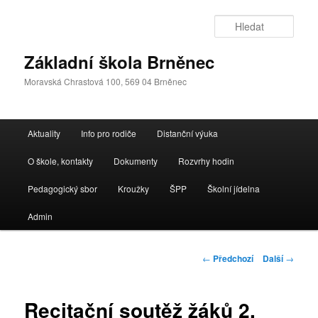
Přejít
k
Hleda
hlavnímu
obsahu
Základní škola Brněnec
webu
Moravská Chrastová 100, 569 04 Brněnec
Hlavní
Aktuality
Info pro rodiče
Distanční výuka
navigační
menu
O škole, kontakty
Dokumenty
Rozvrhy hodin
Pedagogický sbor
Kroužky
ŠPP
Školní jídelna
Admin
Navigace
←
Předchozí
Další
→
pro
příspěvky
Recitační soutěž žáků 2.