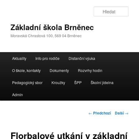
Přejít
k
Hleda
hlavnímu
obsahu
Základní škola Brněnec
webu
Moravská Chrastová 100, 569 04 Brněnec
Hlavní
Aktuality
Info pro rodiče
Distanční výuka
navigační
menu
O škole, kontakty
Dokumenty
Rozvrhy hodin
Pedagogický sbor
Kroužky
ŠPP
Školní jídelna
Admin
Navigace
←
Předchozí
Další
→
pro
příspěvky
Florbalové utkání v základní