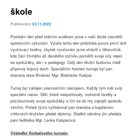
škole
Publikováno
24.11.2022
Poslední den před státním svátkem jsme v naší škole zasvětili
sportovním výkonům. Výuka tento den probíhala pouze první dvě
vyučovací hodiny, zbytek vyučování jsme strávili v tělocvičně,
kde žáci čtvrtého až devátého ročníku poměřili svoje síly nejen
se spolužáky, ale i s pedagogy. Celý den školní budovou vládl
příjemný bojový duch. Speciálním hostem turnaje byl pan
starosta obce Brněnec Mgr. Blahoslav Kašpar.
Turnaj byl zahájen slavnostním nástupem. Každý tým měl svůj
speciální název. Děti, které nesportovaly, mohutně fandily a
povzbuzovaly svoje spolužáky a tím se do hry zapojili opravdu
všichni. Pořadí týmů vyhlašoval pan starosta a kapitánům
vítězných družstev předal diplomy. Sladké odměny jim předala
paní ředitelka Mgr. Lenka Kašparová.
Výsledky florbalového turnaje: