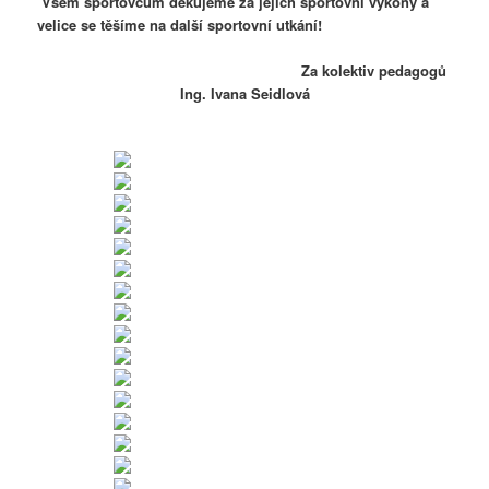
Všem sportovcům děkujeme za jejich sportovní výkony a
velice se těšíme na další sportovní utkání!
Za kolektiv pedagogů
Ing. Ivana Seidlová