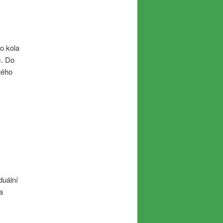
o kola
c. Do
tého
duální
a