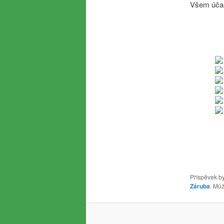
Všem účas
Příspěvek by
Záruba
. Můž