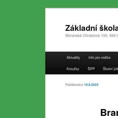
Přejít
k
hlavnímu
Základní škol
obsahu
Moravská Chrastová 100, 569 
webu
Hlavní
Aktuality
Info pro rodiče
navigační
menu
Kroužky
ŠPP
Školní jíd
Publikováno
19.9.2023
Bra