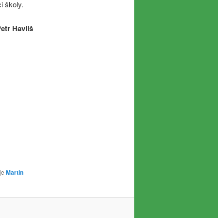
 školy.
etr Havliš
je
Martin