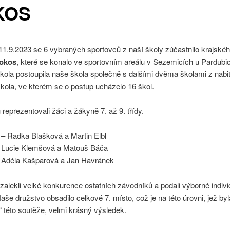
KOS
11.9.2023 se 6 vybraných sportovců z naší školy zúčastnilo krajskéh
okos
, které se konalo ve sportovním areálu v Sezemicích u Pardubi
kola postoupila naše škola společně s dalšími dvěma školami z nabi
kola, ve kterém se o postup ucházelo 16 škol.
 reprezentovali žáci a žákyně 7. až 9. třídy.
a – Radka Blašková a Martin Elbl
a Lucie Klemšová a Matouš Báča
a Adéla Kašparová a Jan Havránek
zalekli velké konkurence ostatních závodníků a podali výborné indivi
še družstvo obsadilo celkové 7. místo, což je na této úrovni, jež byl
 této soutěže, velmi krásný výsledek.