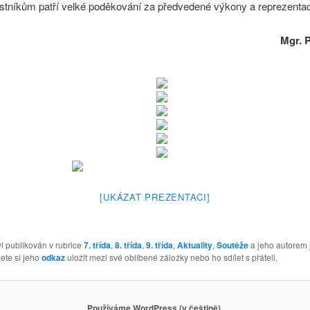
tníkům patří velké poděkování za předvedené výkony a reprezentaci
Mgr. P
[UKÁZAT PREZENTACI]
l publikován v rubrice
7. třída
,
8. třída
,
9. třída
,
Aktuality
,
Soutěže
a jeho autorem 
ete si jeho
odkaz
uložit mezi své oblíbené záložky nebo ho sdílet s přáteli.
Používáme WordPress (v češtině).