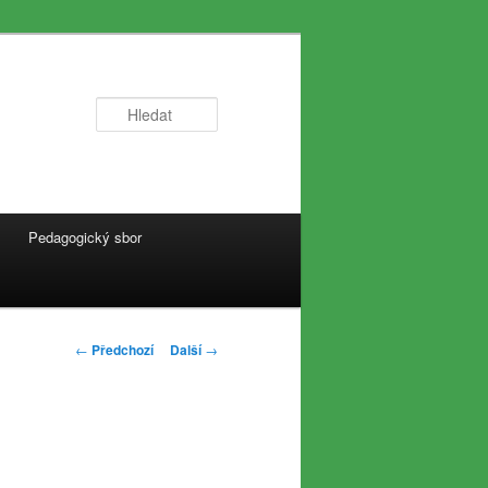
Hledat
Pedagogický sbor
Navigace
←
Předchozí
Další
→
pro
příspěvky