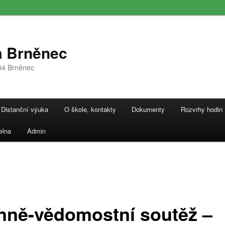
a Brněnec
04 Brněnec
Distanční výuka
O škole, kontakty
Dokumenty
Rozvrhy hodin
elna
Admin
nně-vědomostní soutěž –