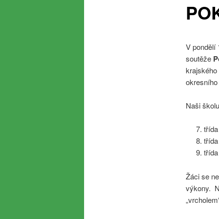
PO
V pondělí 
soutěže
P
krajského 
okresního 
Naši školu
tříd
tříd
tříd
Žáci se ne
výkony. Na
„vrcholem“