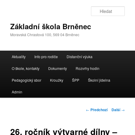
Přejít
k
Hleda
hlavnímu
obsahu
Základní škola Brněnec
webu
Moravská Chrastová 100, 569 04 Brněnec
Hlavní
Aktuality
Info pro rodiče
Distanční výuka
navigační
menu
O škole, kontakty
Dokumenty
Rozvrhy hodin
Pedagogický sbor
Kroužky
ŠPP
Školní jídelna
Admin
Navigace
←
Předchozí
Další
→
pro
příspěvky
26. ročník výtvarné dílny –