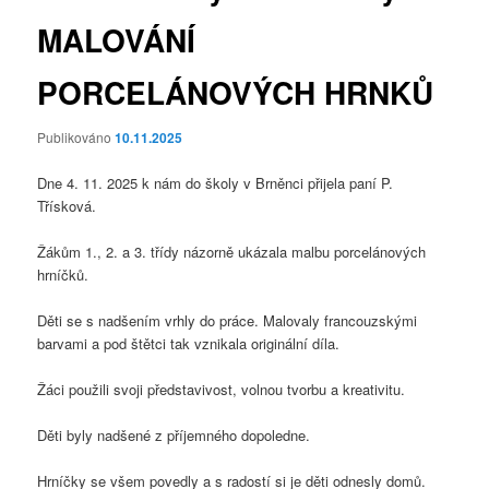
MALOVÁNÍ
PORCELÁNOVÝCH HRNKŮ
Publikováno
10.11.2025
Dne 4. 11. 2025 k nám do školy v Brněnci přijela paní P.
Třísková.
Žákům 1., 2. a 3. třídy názorně ukázala malbu porcelánových
hrníčků.
Děti se s nadšením vrhly do práce. Malovaly francouzskými
barvami a pod štětci tak vznikala originální díla.
Žáci použili svoji představivost, volnou tvorbu a kreativitu.
Děti byly nadšené z příjemného dopoledne.
Hrníčky se všem povedly a s radostí si je děti odnesly domů.