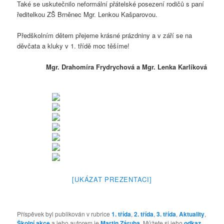
Také se uskutečnilo neformální přátelské posezení rodičů s paní
ředitelkou ZŠ Brněnec Mgr. Lenkou Kašparovou.
Předškolním dětem přejeme krásné prázdniny a v září se na
děvčata a kluky v 1. třídě moc těšíme!
Mgr. Drahomíra Frydrychová a Mgr. Lenka Karlíková
[UKÁZAT PREZENTACI]
Příspěvek byl publikován v rubrice
1. třída
,
2. třída
,
3. třída
,
Aktuality
,
Školní akce
a jeho autorem je
Martin Záruba
. Můžete si jeho
odkaz