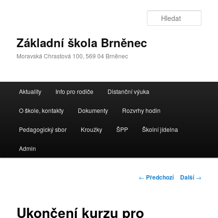
Přejít
k
Hleda
hlavnímu
obsahu
Základní škola Brněnec
webu
Moravská Chrastová 100, 569 04 Brněnec
Hlavní
Aktuality
Info pro rodiče
Distanční výuka
navigační
menu
O škole, kontakty
Dokumenty
Rozvrhy hodin
Pedagogický sbor
Kroužky
ŠPP
Školní jídelna
Admin
Navigace
←
Předchozí
Další
→
pro
příspěvky
Ukončení kurzu pro