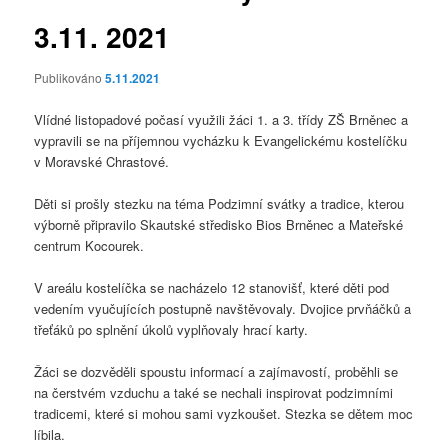
3.11. 2021
Publikováno
5.11.2021
Vlídné listopadové počasí využili žáci 1. a 3. třídy ZŠ Brněnec a
vypravili se na příjemnou vycházku k Evangelickému kostelíčku
v Moravské Chrastové.
Děti si prošly stezku na téma Podzimní svátky a tradice, kterou
výborně připravilo Skautské středisko Bios Brněnec a Mateřské
centrum Kocourek.
V areálu kostelíčka se nacházelo 12 stanovišť, které děti pod
vedením vyučujících postupně navštěvovaly. Dvojice prvňáčků a
třeťáků po splnění úkolů vyplňovaly hrací karty.
Žáci se dozvěděli spoustu informací a zajímavostí, proběhli se
na čerstvém vzduchu a také se nechali inspirovat podzimními
tradicemi, které si mohou sami vyzkoušet. Stezka se dětem moc
líbila.