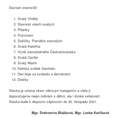
Seznam stanovišť:
Svatý Ondřej
Slavnost všech svatých
Přástky
Posvícení
Dušičky. Památka zesnulých.
Svatá Kateřina
Vznik samostatného Československa
Svatá Cecilie
Svatý Martin
Keltský svátek Samhain
Den boje za svobodu a demokracii
Dračky
Stezka je určena všem věkovým kategoriím a vřele ji
doporučujeme nejen rodinám s dětmi, ale i široké veřejnosti.
Stezka bude k dispozici zájemcům do 30. listopadu 2021.
Mgr. Drahomíra Blažková, Mgr. Lenka Karlíková