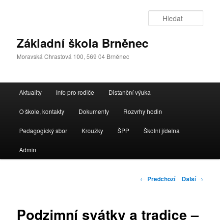
Přejít
k
Hleda
hlavnímu
obsahu
Základní škola Brněnec
webu
Moravská Chrastová 100, 569 04 Brněnec
Hlavní
Aktuality
Info pro rodiče
Distanční výuka
navigační
menu
O škole, kontakty
Dokumenty
Rozvrhy hodin
Pedagogický sbor
Kroužky
ŠPP
Školní jídelna
Admin
Navigace
←
Předchozí
Další
→
pro
příspěvky
Podzimní svátky a tradice –