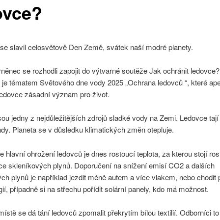
ovce?
se slavil celosvětově Den Země, svátek naší modré planety.
něnec se rozhodli zapojit do výtvarné soutěže Jak ochránit ledovce?
k je tématem Světového dne vody 2025 „Ochrana ledovců “, které apel
ledovce zásadní význam pro život.
ou jedny z nejdůležitějších zdrojů sladké vody na Zemi. Ledovce tají 
ndy. Planeta se v důsledku klimatických změn otepluje.
že hlavní ohrožení ledovců je dnes rostoucí teplota, za kterou stojí ros
ce skleníkových plynů. Doporučení na snížení emisí CO2 a dalších
ch plynů je například jezdit méně autem a více vlakem, nebo chodit 
rgií, případně si na střechu pořídit solární panely, kdo má možnost.
ístě se dá tání ledovců zpomalit překrytím bílou textilií. Odborníci to