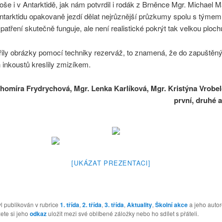
oše i v Antarktidě, jak nám potvrdil i rodák z Brněnce Mgr. Michael M
ntarktidu opakovaně jezdí dělat nejrůznější průzkumy spolu s týmem
patření skutečně funguje, ale není realistické pokrýt tak velkou ploch
ořily obrázky pomocí techniky rezerváž, to znamená, že do zapuštěn
inkoustů kreslily zmizíkem.
homíra Frydrychová, Mgr. Lenka Karlíková, Mgr. Kristýna Vrobel
první, druhé a 
[UKÁZAT PREZENTACI]
l publikován v rubrice
1. třída
,
2. třída
,
3. třída
,
Aktuality
,
Školní akce
a jeho auto
ete si jeho
odkaz
uložit mezi své oblíbené záložky nebo ho sdílet s přáteli.