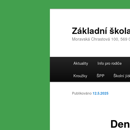
Přejít
k
hlavnímu
Základní škol
obsahu
Moravská Chrastová 100, 569 
webu
Hlavní
Aktuality
Info pro rodiče
navigační
menu
Kroužky
ŠPP
Školní jíd
Publikováno
12.5.2025
Den