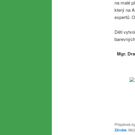
na malé pl
který na A
expertů. O
Děti vytv
barevných 
Mgr. Dra
Příspěvek by
Záruba
. Můž