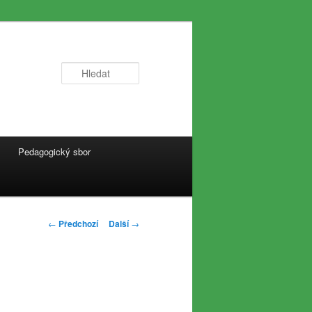
Hledat
Pedagogický sbor
Navigace
←
Předchozí
Další
→
pro
příspěvky