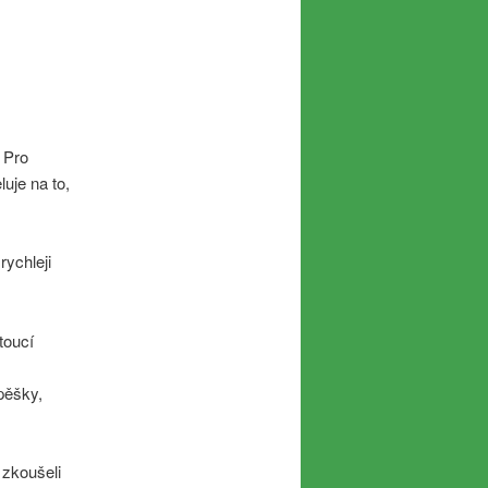
 Pro
uje na to,
rychleji
toucí
pěšky,
 zkoušeli