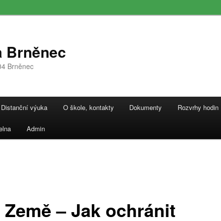
a Brněnec
04 Brněnec
Distanční výuka
O škole, kontakty
Dokumenty
Rozvrhy hodin
elna
Admin
 Země – Jak ochránit