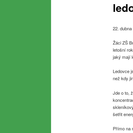
led
22. dubna 
Žáci ZŠ Br
letošní ro
jaký mají 
Ledovce js
než kdy ji
Jde o to, 
koncentra
skleníkový
šetřit ene
Přímo na m