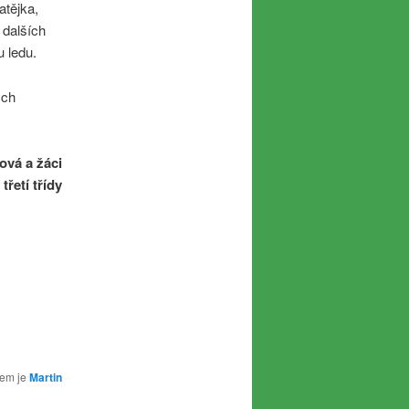
atějka,
 dalších
u ledu.
ých
ová a žáci
třetí třídy
rem je
Martin