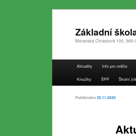
Přejít
k
hlavnímu
Základní škol
obsahu
Moravská Chrastová 100, 569 
webu
Hlavní
Aktuality
Info pro rodiče
navigační
menu
Kroužky
ŠPP
Školní jíd
Publikováno
25.11.2020
Akt