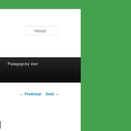
Hledat
Pedagogický sbor
Navigace
←
Předchozí
Další
→
pro
příspěvky
d