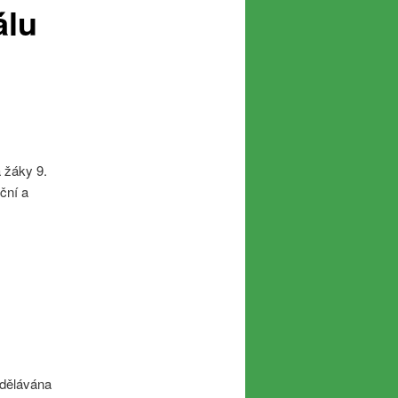
álu
 žáky 9.
ční a
zdělávána