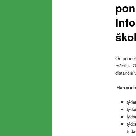
pon
Inf
ško
Od ponděl
ročníku. O
distanční 
Harmonog
týde
týde
týde
týde
tříd