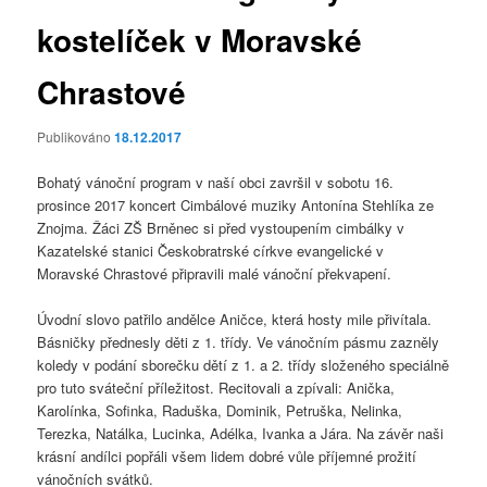
kostelíček v Moravské
Chrastové
Publikováno
18.12.2017
Bohatý vánoční program v naší obci završil v sobotu 16.
prosince 2017 koncert Cimbálové muziky Antonína Stehlíka ze
Znojma. Žáci ZŠ Brněnec si před vystoupením cimbálky v
Kazatelské stanici Českobratrské církve evangelické v
Moravské Chrastové připravili malé vánoční překvapení.
Úvodní slovo patřilo andělce Aničce, která hosty mile přivítala.
Básničky přednesly děti z 1. třídy. Ve vánočním pásmu zazněly
koledy v podání sborečku dětí z 1. a 2. třídy složeného speciálně
pro tuto sváteční příležitost. Recitovali a zpívali: Anička,
Karolínka, Sofinka, Raduška, Dominik, Petruška, Nelinka,
Terezka, Natálka, Lucinka, Adélka, Ivanka a Jára. Na závěr naši
krásní andílci popřáli všem lidem dobré vůle příjemné prožití
vánočních svátků.