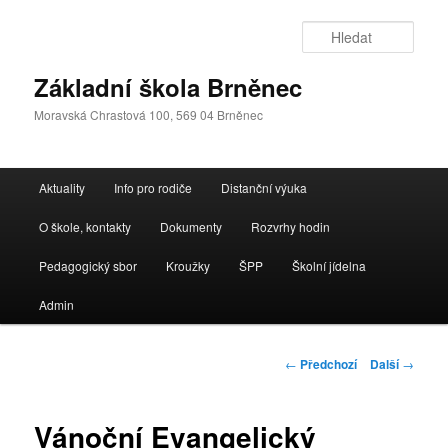
Přejít
k
Hleda
hlavnímu
obsahu
Základní škola Brněnec
webu
Moravská Chrastová 100, 569 04 Brněnec
Hlavní
Aktuality
Info pro rodiče
Distanční výuka
navigační
menu
O škole, kontakty
Dokumenty
Rozvrhy hodin
Pedagogický sbor
Kroužky
ŠPP
Školní jídelna
Admin
Navigace
←
Předchozí
Další
→
pro
příspěvky
Vánoční Evangelický