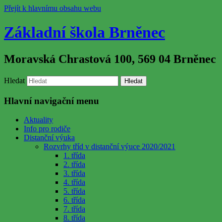
Přejít k hlavnímu obsahu webu
Základní škola Brněnec
Moravská Chrastová 100, 569 04 Brněnec
Hledat
Hlavní navigační menu
Aktuality
Info pro rodiče
Distanční výuka
Rozvrhy tříd v distanční výuce 2020/2021
1. třída
2. třída
3. třída
4. třída
5. třída
6. třída
7. třída
8. třída