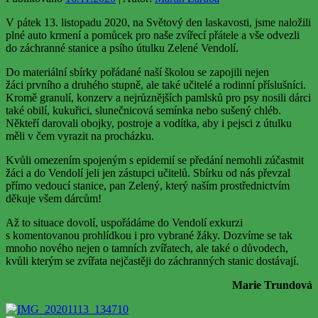
V pátek 13. listopadu 2020, na Světový den laskavosti, jsme naložili
plné auto krmení a pomůcek pro naše zvířecí přátele a vše odvezli
do záchranné stanice a psího útulku Zelené Vendolí.
Do materiální sbírky pořádané naší školou se zapojili nejen
žáci prvního a druhého stupně, ale také učitelé a rodinní příslušníci.
Kromě granulí, konzerv a nejrůznějších pamlsků pro psy nosili dárci
také obilí, kukuřici, slunečnicová semínka nebo sušený chléb.
Někteří darovali obojky, postroje a vodítka, aby i pejsci z útulku
měli v čem vyrazit na procházku.
Kvůli omezením spojeným s epidemií se předání nemohli zúčastnit
žáci a do Vendolí jeli jen zástupci učitelů. Sbírku od nás převzal
přímo vedoucí stanice, pan Zelený, který naším prostřednictvím
děkuje všem dárcům!
Až to situace dovolí, uspořádáme do Vendolí exkurzi
s komentovanou prohlídkou i pro vybrané žáky. Dozvíme se tak
mnoho nového nejen o tamních zvířatech, ale také o důvodech,
kvůli kterým se zvířata nejčastěji do záchranných stanic dostávají.
Marie Trundová