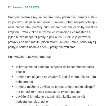
Publikováno
16.12.2024
Před příchodem zimy se některé druhy ptáků naší přírody stěhují
za potravou do jižnějších oblastí, severští ptáci naopak přilétají k
nám. Nedostatek potravy nutí některé přezimující druhy toulat se
krajinou. Proto v zimě můžeme ve vesnicích i ve městech a
jejich blízkosti spatřit ptáky z polí a lesů. Pokud je přirozené
potravy ( semen rostlin, plodů stromů a keřů ) málo, nebo když ji
přikryje bohatá nadílka sněhu, ptáky přikrmujeme.
Přikrmování, umístění krmítka:
přikrmujeme od začátku listopadu do konce března podle
počasí
krmítko umisťujeme na závětrné, klidné místo, blízko keřů
nebo stromů
krmítko můžeme zavěsit na strom, umístit na kůl alespoň
1,5 m nad zem nebo postavit na okenní parapet
zavěšené krmítko je bezpečnější, kočky se do něj
nedostanou tak snadno