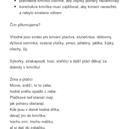
pravidelně krmítko čistíme, aby zbytky potravy nezahnívaly
konstrukce krmítka musí zajišťovat, aby krmení nenavlhlo
a nebylo smeteno větrem
Čím přikrmujeme?
Vhodné jsou směsi pro krmení ptactva, slunečnice, obiloviny,
dýňová semínka, ovesné vločky, proso, jeřabiny, jablka, šípky,
ořechy, lůj.
Sýkorky, strakapoudi, kosi, stehlíci a další ptáci děkují za
dobroty v krmítku!
Zima a ptáčci
Mrzne, sněží, to to zebe,
hodně sněhu spadlo z nebe.
Ptáčkové teď starost mají,
jak potravu obstarají.
Kde jsou v domě hodná dítka,
dávají jim do krmítka,
trochu zrní, trochu máčku,
ať si dají do zobáčku.