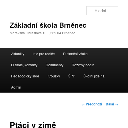
Přejít
k
Hleda
hlavnímu
obsahu
Základní škola Brněnec
webu
Moravská Chrastová 100, 569 04 Brněnec
Hlavní
Aktuality
Info pro rodiče
Distanční výuka
navigační
menu
O škole, kontakty
Dokumenty
Rozvrhy hodin
Pedagogický sbor
Kroužky
ŠPP
Školní jídelna
Admin
Navigace
←
Předchozí
Další
→
pro
příspěvky
Ptáci v zimě