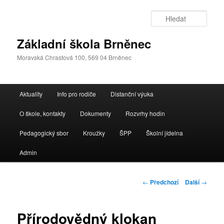
Přejít
k
Hleda
hlavnímu
obsahu
Základní škola Brněnec
webu
Moravská Chrastová 100, 569 04 Brněnec
Hlavní
Aktuality
Info pro rodiče
Distanční výuka
navigační
menu
O škole, kontakty
Dokumenty
Rozvrhy hodin
Pedagogický sbor
Kroužky
ŠPP
Školní jídelna
Admin
Navigace
←
Předchozí
Další
→
pro
příspěvky
Přírodovědný klokan