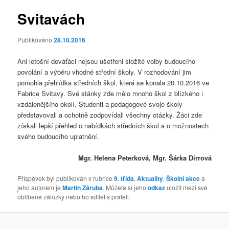
Svitavách
Publikováno
28.10.2016
Ani letošní deváťáci nejsou ušetřeni složité volby budoucího
povolání a výběru vhodné střední školy. V rozhodování jim
pomohla přehlídka středních škol, která se konala 20.10.2016 ve
Fabrice Svitavy. Své stánky zde mělo mnoho škol z blízkého i
vzdálenějšího okolí. Studenti a pedagogové svoje školy
představovali a ochotně zodpovídali všechny otázky. Žáci zde
získali lepší přehled o nabídkách středních škol a o možnostech
svého budoucího uplatnění.
Mgr. Helena Peterková, Mgr. Šárka Dirrová
Příspěvek byl publikován v rubrice
9. třída
,
Aktuality
,
Školní akce
a
jeho autorem je
Martin Záruba
. Můžete si jeho
odkaz
uložit mezi své
oblíbené záložky nebo ho sdílet s přáteli.