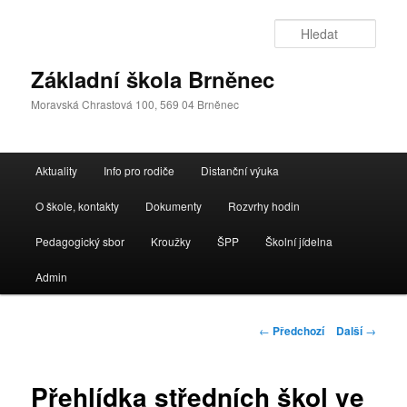
Přejít
k
Hleda
hlavnímu
obsahu
Základní škola Brněnec
webu
Moravská Chrastová 100, 569 04 Brněnec
Hlavní
Aktuality
Info pro rodiče
Distanční výuka
navigační
menu
O škole, kontakty
Dokumenty
Rozvrhy hodin
Pedagogický sbor
Kroužky
ŠPP
Školní jídelna
Admin
Navigace
←
Předchozí
Další
→
pro
příspěvky
Přehlídka středních škol ve