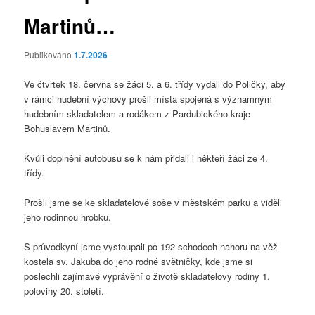
Martinů…
Publikováno
1.7.2026
Ve čtvrtek 18. června se žáci 5. a 6. třídy vydali do Poličky, aby
v rámci hudební výchovy prošli místa spojená s významným
hudebním skladatelem a rodákem z Pardubického kraje
Bohuslavem Martinů.
Kvůli doplnění autobusu se k nám přidali i někteří žáci ze 4.
třídy.
Prošli jsme se ke skladatelově soše v městském parku a viděli
jeho rodinnou hrobku.
S průvodkyní jsme vystoupali po 192 schodech nahoru na věž
kostela sv. Jakuba do jeho rodné světničky, kde jsme si
poslechli zajímavé vyprávění o životě skladatelovy rodiny 1.
poloviny 20. století.