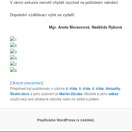
V rámci exkurze nemohl chybět rozchod na poličském náměstí.
Dopolední vzdělávací výlet se vydařil.
Mgr. Aneta Moravcová, Naděžda Rybová
[Ukázat prezentaci]
Příspěvek byl publikován v rubrice
4. třída
,
5. třída
,
6. třída
,
Aktuality
,
Školní akce
a jeho autorem je
Martin Záruba
. Můžete si jeho
odkaz
uložit mezi své oblíbené záložky nebo ho sdílet s přáteli.
Používáme WordPress (v češtině).