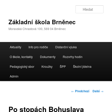
Přejít
k
Hleda
hlavnímu
obsahu
Základní škola Brněnec
webu
Moravská Chrastová 100, 569 04 Brněnec
Hlavní
Aktuality
Info pro rodiče
Distanční výuka
navigační
menu
O škole, kontakty
Dokumenty
Rozvrhy hodin
Pedagogický sbor
Kroužky
ŠPP
Školní jídelna
Admin
Navigace
←
Předchozí
Další
→
pro
příspěvky
Po stopách Bohuslava