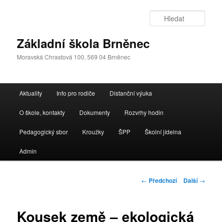
Přejít
k
Hleda
hlavnímu
obsahu
Základní škola Brněnec
webu
Moravská Chrastová 100, 569 04 Brněnec
Hlavní
Aktuality
Info pro rodiče
Distanční výuka
navigační
menu
O škole, kontakty
Dokumenty
Rozvrhy hodin
Pedagogický sbor
Kroužky
ŠPP
Školní jídelna
Admin
Navigace
←
Předchozí
Další
→
pro
příspěvky
Kousek země – ekologická