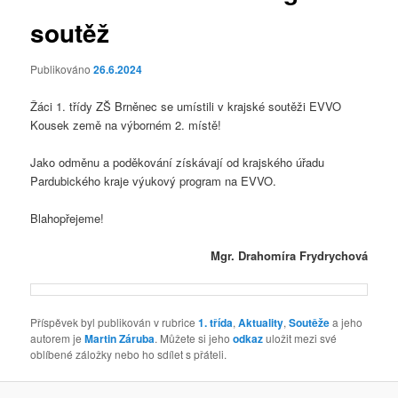
soutěž
Publikováno
26.6.2024
Žáci 1. třídy ZŠ Brněnec se umístili v krajské soutěži EVVO
Kousek země na výborném 2. místě!
Jako odměnu a poděkování získávají od krajského úřadu
Pardubického kraje výukový program na EVVO.
Blahopřejeme!
Mgr. Drahomíra Frydrychová
Příspěvek byl publikován v rubrice
1. třída
,
Aktuality
,
Soutěže
a jeho
autorem je
Martin Záruba
. Můžete si jeho
odkaz
uložit mezi své
oblíbené záložky nebo ho sdílet s přáteli.