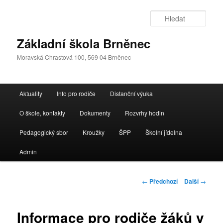
Přejít
k
Hleda
hlavnímu
obsahu
Základní škola Brněnec
webu
Moravská Chrastová 100, 569 04 Brněnec
Hlavní
Aktuality
Info pro rodiče
Distanční výuka
navigační
menu
O škole, kontakty
Dokumenty
Rozvrhy hodin
Pedagogický sbor
Kroužky
ŠPP
Školní jídelna
Admin
Navigace
←
Předchozí
Další
→
pro
příspěvky
Informace pro rodiče žáků v