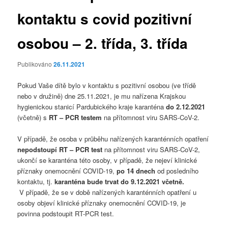
kontaktu s covid pozitivní
osobou – 2. třída, 3. třída
Publikováno
26.11.2021
Pokud Vaše dítě bylo v kontaktu s pozitivní osobou (ve třídě
nebo v družině) dne 25.11.2021, je mu nařízena Krajskou
hygienickou stanicí Pardubického kraje karanténa
do 2.12.2021
(včetně) s
RT – PCR testem
na přítomnost viru SARS-CoV-2.
V případě, že osoba v průběhu nařízených karanténních opatření
nepodstoupí RT – PCR test
na přítomnost viru SARS-CoV-2,
ukončí se karanténa této osoby, v případě, že nejeví klinické
příznaky onemocnění COVID-19,
po 14 dnech
od posledního
kontaktu, tj.
karanténa bude trvat do 9.12.2021
včetně.
V případě, že se v době nařízených karanténních opatření u
osoby objeví klinické příznaky onemocnění COVID-19, je
povinna podstoupit RT-PCR test.